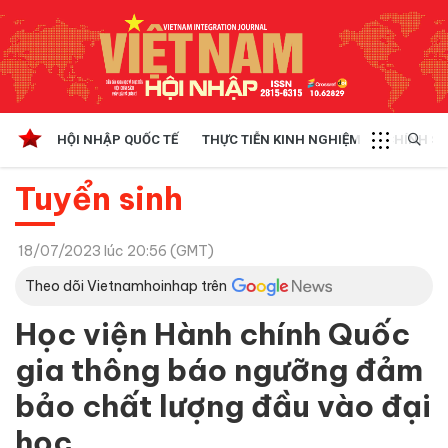
HỘI NHẬP QUỐC TẾ
THỰC TIỄN KINH NGHIỆM
CHÍNH SÁ
Tuyển sinh
18/07/2023 lúc 20:56 (GMT)
Theo dõi Vietnamhoinhap trên
Học viện Hành chính Quốc
gia thông báo ngưỡng đảm
bảo chất lượng đầu vào đại
học