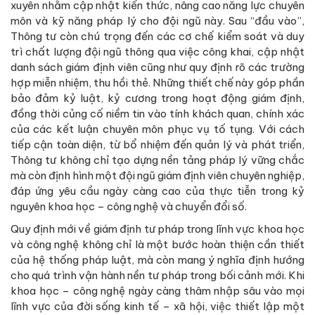
xuyên nhằm cập nhật kiến thức, nâng cao năng lực chuyên
môn và kỹ năng pháp lý cho đội ngũ này. Sau “đầu vào”,
Thông tư còn chú trọng đến các cơ chế kiểm soát và duy
trì chất lượng đội ngũ thông qua việc công khai, cập nhật
danh sách giám định viên cũng như quy định rõ các trường
hợp miễn nhiệm, thu hồi thẻ. Những thiết chế này góp phần
bảo đảm kỷ luật, kỷ cương trong hoạt động giám định,
đồng thời củng cố niềm tin vào tính khách quan, chính xác
của các kết luận chuyên môn phục vụ tố tụng. Với cách
tiếp cận toàn diện, từ bổ nhiệm đến quản lý và phát triển,
Thông tư không chỉ tạo dựng nền tảng pháp lý vững chắc
mà còn định hình một đội ngũ giám định viên chuyên nghiệp,
đáp ứng yêu cầu ngày càng cao của thực tiễn trong kỷ
nguyên khoa học – công nghệ và chuyển đổi số.
Quy định mới về giám định tư pháp trong lĩnh vực khoa học
và công nghệ không chỉ là một bước hoàn thiện cần thiết
của hệ thống pháp luật, mà còn mang ý nghĩa định hướng
cho quá trình vận hành nền tư pháp trong bối cảnh mới. Khi
khoa học – công nghệ ngày càng thâm nhập sâu vào mọi
lĩnh vực của đời sống kinh tế – xã hội, việc thiết lập một