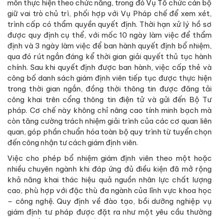
môn thực hiện theo chức năng, trong đó Vụ Tổ chức cán bộ
giữ vai trò chủ trì, phối hợp với Vụ Pháp chế để xem xét,
trình cấp có thẩm quyền quyết định. Thời hạn xử lý hồ sơ
được quy định cụ thể, với mốc 10 ngày làm việc để thẩm
định và 3 ngày làm việc để ban hành quyết định bổ nhiệm,
qua đó rút ngắn đáng kể thời gian giải quyết thủ tục hành
chính. Sau khi quyết định được ban hành, việc cấp thẻ và
công bố danh sách giám định viên tiếp tục được thực hiện
trong thời gian ngắn, đồng thời thông tin được đăng tải
công khai trên cổng thông tin điện tử và gửi đến Bộ Tư
pháp. Cơ chế này không chỉ nâng cao tính minh bạch mà
còn tăng cường trách nhiệm giải trình của các cơ quan liên
quan, góp phần chuẩn hóa toàn bộ quy trình từ tuyển chọn
đến công nhận tư cách giám định viên.
Việc cho phép bổ nhiệm giám định viên theo một hoặc
nhiều chuyên ngành khi đáp ứng đủ điều kiện đã mở rộng
khả năng khai thác hiệu quả nguồn nhân lực chất lượng
cao, phù hợp với đặc thù đa ngành của lĩnh vực khoa học
– công nghệ. Quy định về đào tạo, bồi dưỡng nghiệp vụ
giám định tư pháp được đặt ra như một yêu cầu thường