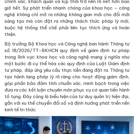
chính xác, khách quan và kịp thời trở nên rõ nét hơn bao
giờ hết. Sự phát triển nhanh chóng của khoa học – công
nghệ không chỉ mở ra những không gian mới cho đổi mới
sáng tạo mà còn đặt ra những thách thức pháp lý mới,
buộc hệ thống thể chế phải liên tục thích ứng và hoàn
thiện.
Bộ trưởng Bộ Khoa học và Công nghệ ban hành Thông tư
số 18/2026/TT-BKHCN quy định về giám định tư pháp
trong lĩnh vực khoa học và công nghệ mang ý nghĩa như
một bước đi cụ thể hóa các quy định của Luật Giám định
tư pháp, đáp ứng yêu cầu thực tiễn đang đặt ra. Thông tư
tạo hành lang pháp lý rõ ràng cho hoạt động giám định,
góp phần bảo đảm tính chuẩn xác, minh bạch trong việc
đưa ra các kết luận chuyên môn phục vụ cơ quan tiến hành
tố tụng. Đây cũng là biểu hiện của tư duy quản trị hiện đại,
gắn với xu thế chuyển đổi số và định hướng phát triển nền
kinh tế tri thức.