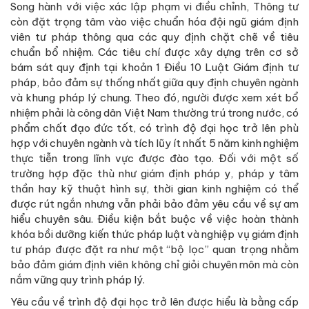
Song hành với việc xác lập phạm vi điều chỉnh, Thông tư
còn đặt trọng tâm vào việc chuẩn hóa đội ngũ giám định
viên tư pháp thông qua các quy định chặt chẽ về tiêu
chuẩn bổ nhiệm. Các tiêu chí được xây dựng trên cơ sở
bám sát quy định tại khoản 1 Điều 10 Luật Giám định tư
pháp, bảo đảm sự thống nhất giữa quy định chuyên ngành
và khung pháp lý chung. Theo đó, người được xem xét bổ
nhiệm phải là công dân Việt Nam thường trú trong nước, có
phẩm chất đạo đức tốt, có trình độ đại học trở lên phù
hợp với chuyên ngành và tích lũy ít nhất 5 năm kinh nghiệm
thực tiễn trong lĩnh vực được đào tạo. Đối với một số
trường hợp đặc thù như giám định pháp y, pháp y tâm
thần hay kỹ thuật hình sự, thời gian kinh nghiệm có thể
được rút ngắn nhưng vẫn phải bảo đảm yêu cầu về sự am
hiểu chuyên sâu. Điều kiện bắt buộc về việc hoàn thành
khóa bồi dưỡng kiến thức pháp luật và nghiệp vụ giám định
tư pháp được đặt ra như một “bộ lọc” quan trọng nhằm
bảo đảm giám định viên không chỉ giỏi chuyên môn mà còn
nắm vững quy trình pháp lý.
Yêu cầu về trình độ đại học trở lên được hiểu là bằng cấp