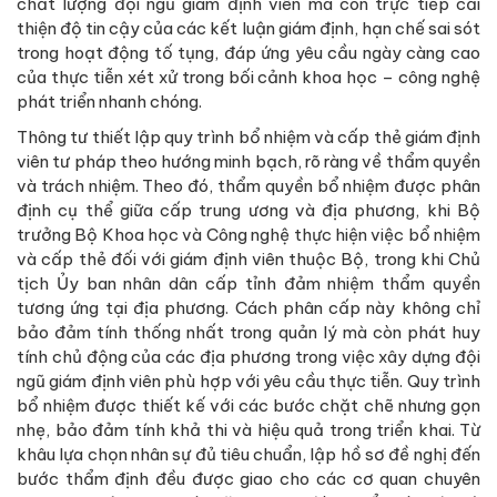
chất lượng đội ngũ giám định viên mà còn trực tiếp cải
thiện độ tin cậy của các kết luận giám định, hạn chế sai sót
trong hoạt động tố tụng, đáp ứng yêu cầu ngày càng cao
của thực tiễn xét xử trong bối cảnh khoa học – công nghệ
phát triển nhanh chóng.
Thông tư thiết lập quy trình bổ nhiệm và cấp thẻ giám định
viên tư pháp theo hướng minh bạch, rõ ràng về thẩm quyền
và trách nhiệm. Theo đó, thẩm quyền bổ nhiệm được phân
định cụ thể giữa cấp trung ương và địa phương, khi Bộ
trưởng Bộ Khoa học và Công nghệ thực hiện việc bổ nhiệm
và cấp thẻ đối với giám định viên thuộc Bộ, trong khi Chủ
tịch Ủy ban nhân dân cấp tỉnh đảm nhiệm thẩm quyền
tương ứng tại địa phương. Cách phân cấp này không chỉ
bảo đảm tính thống nhất trong quản lý mà còn phát huy
tính chủ động của các địa phương trong việc xây dựng đội
ngũ giám định viên phù hợp với yêu cầu thực tiễn. Quy trình
bổ nhiệm được thiết kế với các bước chặt chẽ nhưng gọn
nhẹ, bảo đảm tính khả thi và hiệu quả trong triển khai. Từ
khâu lựa chọn nhân sự đủ tiêu chuẩn, lập hồ sơ đề nghị đến
bước thẩm định đều được giao cho các cơ quan chuyên