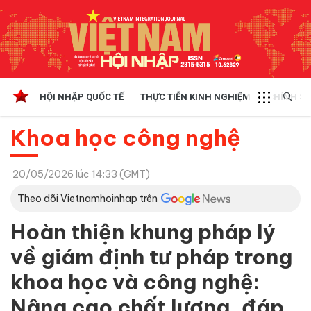
HỘI NHẬP QUỐC TẾ
THỰC TIỄN KINH NGHIỆM
CHÍNH SÁ
Khoa học công nghệ
20/05/2026 lúc 14:33 (GMT)
Theo dõi Vietnamhoinhap trên
Hoàn thiện khung pháp lý
về giám định tư pháp trong
khoa học và công nghệ:
Nâng cao chất lượng, đáp