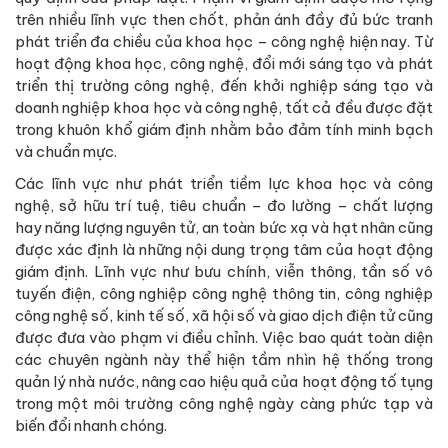
trên nhiều lĩnh vực then chốt, phản ánh đầy đủ bức tranh
phát triển đa chiều của khoa học – công nghệ hiện nay. Từ
hoạt động khoa học, công nghệ, đổi mới sáng tạo và phát
triển thị trường công nghệ, đến khởi nghiệp sáng tạo và
doanh nghiệp khoa học và công nghệ, tất cả đều được đặt
trong khuôn khổ giám định nhằm bảo đảm tính minh bạch
và chuẩn mực.
Các lĩnh vực như phát triển tiềm lực khoa học và công
nghệ, sở hữu trí tuệ, tiêu chuẩn – đo lường – chất lượng
hay năng lượng nguyên tử, an toàn bức xạ và hạt nhân cũng
được xác định là những nội dung trọng tâm của hoạt động
giám định. Lĩnh vực như bưu chính, viễn thông, tần số vô
tuyến điện, công nghiệp công nghệ thông tin, công nghiệp
công nghệ số, kinh tế số, xã hội số và giao dịch điện tử cũng
được đưa vào phạm vi điều chỉnh. Việc bao quát toàn diện
các chuyên ngành này thể hiện tầm nhìn hệ thống trong
quản lý nhà nước, nâng cao hiệu quả của hoạt động tố tụng
trong một môi trường công nghệ ngày càng phức tạp và
biến đổi nhanh chóng.