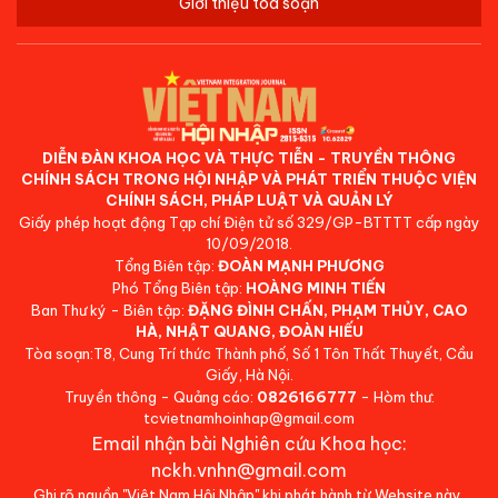
Giới thiệu tòa soạn
DIỄN ĐÀN KHOA HỌC VÀ THỰC TIỄN - TRUYỀN THÔNG
CHÍNH SÁCH TRONG HỘI NHẬP VÀ PHÁT TRIỂN THUỘC VIỆN
CHÍNH SÁCH, PHÁP LUẬT VÀ QUẢN LÝ
Giấy phép hoạt động Tạp chí Điện tử số 329/GP-BTTTT cấp ngày
10/09/2018.
Tổng Biên tập:
ĐOÀN MẠNH PHƯƠNG
Phó Tổng Biên tập:
HOÀNG MINH TIẾN
Ban Thư ký - Biên tập:
ĐẶNG ĐÌNH CHẤN, PHẠM THỦY, CAO
HÀ, NHẬT QUANG, ĐOÀN HIẾU
Tòa soạn:T8, Cung Trí thức Thành phố, Số 1 Tôn Thất Thuyết, Cầu
Giấy, Hà Nội.
Truyền thông - Quảng cáo:
0826166777
- Hòm thư:
tcvietnamhoinhap@gmail.com
Email nhận bài Nghiên cứu Khoa học:
nckh.vnhn@gmail.com
Ghi rõ nguồn "Việt Nam Hội Nhập" khi phát hành từ Website này.