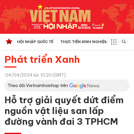
HỘI NHẬP QUỐC TẾ
THỰC TIỄN KINH NGHIỆM
CHÍNH SÁ
Phát triển Xanh
04/04/2024 lúc 10:20 (GMT)
Theo dõi Vietnamhoinhap trên
Hỗ trợ giải quyết dứt điểm
nguồn vật liệu san lấp
đường vành đai 3 TPHCM