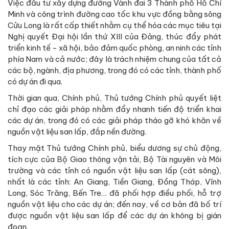
Việc đầu tư xây dựng đường Vành đai 3 Thành phố Hồ Chí
Minh và công trình đường cao tốc khu vực đồng bằng sông
Cửu Long là rất cấp thiết nhằm cụ thể hóa các mục tiêu tại
Nghị quyết Đại hội lần thứ XIII của Đảng, thúc đẩy phát
triển kinh tế - xã hội, bảo đảm quốc phòng, an ninh các tỉnh
phía Nam và cả nước; đây là trách nhiệm chung của tất cả
các bộ, ngành, địa phương, trong đó có các tỉnh, thành phố
có dự án đi qua.
Thời gian qua, Chính phủ, Thủ tướng Chính phủ quyết liệt
chỉ đạo các giải pháp nhằm đẩy nhanh tiến độ triển khai
các dự án, trong đó có các giải pháp tháo gỡ khó khăn về
nguồn vật liệu san lấp, đắp nền đường.
Thay mặt Thủ tướng Chính phủ, biểu dương sự chủ động,
tích cực của Bộ Giao thông vận tải, Bộ Tài nguyên và Môi
trường và các tỉnh có nguồn vật liệu san lấp (cát sông),
nhất là các tỉnh: An Giang, Tiền Giang, Đồng Tháp, Vĩnh
Long, Sóc Trăng, Bến Tre… đã phối hợp điều phối, hỗ trợ
nguồn vật liệu cho các dự án; đến nay, về cơ bản đã bố trí
được nguồn vật liệu san lấp để các dự án không bị gián
đoạn.