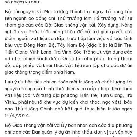
số nhiệm vụ sau:
Bộ Tài nguyên và Môi trường thành lập ngay Tổ công tác
liên ngành do đồng chí Thứ trưởng làm Tổ trưởng, với sự
tham gia của các Bộ: Giao thông vận tải, Xây dựng, Nông
nghiệp và Phát triển nông thôn để hỗ trợ giải quyết dứt
điểm nguồn vật liệu san lấp; trực tiếp làm việc với các tỉnh
khu vực Đông Nam Bộ, Tây Nam Bộ (đặc biệt là Bến Tre,
Tiền Giang, Vĩnh Long, Trà Vinh, Sóc Trăng…), vận dụng các
cơ chế, chính sách được Quốc hội cho phép trong thăm
dò, cấp phép và khai thác vật liệu san lấp cho các dự án
giao thông trọng điểm phía Nam.
Lưu ý ưu tiên tiêu chí an toàn môi trường và chất lượng tài
nguyên trong quá trình thực hiện việc cấp phép, khai thác
vật liệu (đối với từng địa phương: Bến Tre, Tiền Giang, Trà
Vinh... phải nêu rõ khu vực dự kiến khai thác, nạo vét), báo
cáo Thủ tướng Chính phủ kết quả thực hiện trước ngày
15/4/2024.
Bộ Giao thông vận tải và Ủy ban nhân dân các địa phương
chỉ đạo các Ban quản lý dự án, nhà thầu, đơn vị tư vấn huy