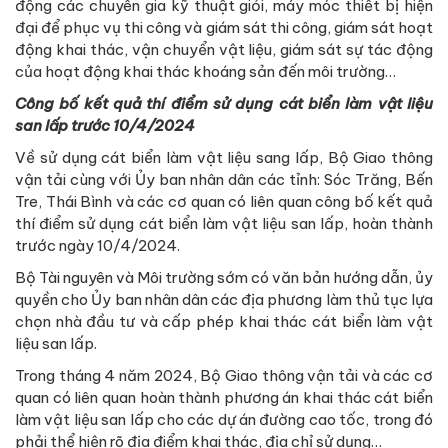
động các chuyên gia kỹ thuật giỏi, máy móc thiết bị hiện
đại để phục vụ thi công và giám sát thi công, giám sát hoạt
động khai thác, vận chuyển vật liệu, giám sát sự tác động
của hoạt động khai thác khoáng sản đến môi trường…
Công bố kết quả thí điểm sử dụng cát biển làm vật liệu
san lấp trước 10/4/2024
Về sử dụng cát biển làm vật liệu sang lấp, Bộ Giao thông
vận tải cùng với Ủy ban nhân dân các tỉnh: Sóc Trăng, Bến
Tre, Thái Bình và các cơ quan có liên quan công bố kết quả
thí điểm sử dụng cát biển làm vật liệu san lấp, hoàn thành
trước ngày 10/4/2024.
Bộ Tài nguyên và Môi trường sớm có văn bản hướng dẫn, ủy
quyền cho Ủy ban nhân dân các địa phương làm thủ tục lựa
chọn nhà đầu tư và cấp phép khai thác cát biển làm vật
liệu san lấp.
Trong tháng 4 năm 2024, Bộ Giao thông vận tải và các cơ
quan có liên quan hoàn thành phương án khai thác cát biển
làm vật liệu san lấp cho các dự án đường cao tốc, trong đó
phải thể hiện rõ địa điểm khai thác, địa chỉ sử dụng…