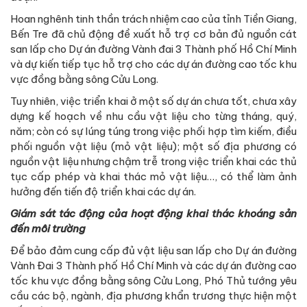
Hoan nghênh tinh thần trách nhiệm cao của tỉnh Tiền Giang,
Bến Tre đã chủ động đề xuất hỗ trợ cơ bản đủ nguồn cát
san lấp cho Dự án đường Vành đai 3 Thành phố Hồ Chí Minh
và dự kiến tiếp tục hỗ trợ cho các dự án đường cao tốc khu
vực đồng bằng sông Cửu Long.
Tuy nhiên, việc triển khai ở một số dự án chưa tốt, chưa xây
dựng kế hoạch về nhu cầu vật liệu cho từng tháng, quý,
năm; còn có sự lúng túng trong việc phối hợp tìm kiếm, điều
phối nguồn vật liệu (mỏ vật liệu); một số địa phương có
nguồn vật liệu nhưng chậm trễ trong việc triển khai các thủ
tục cấp phép và khai thác mỏ vật liệu…, có thể làm ảnh
hưởng đến tiến độ triển khai các dự án.
Giám sát tác động của hoạt động khai thác khoáng sản
đến môi trường
Để bảo đảm cung cấp đủ vật liệu san lấp cho Dự án đường
Vành Đai 3 Thành phố Hồ Chí Minh và các dự án đường cao
tốc khu vực đồng bằng sông Cửu Long, Phó Thủ tướng yêu
cầu các bộ, ngành, địa phương khẩn trương thực hiện một