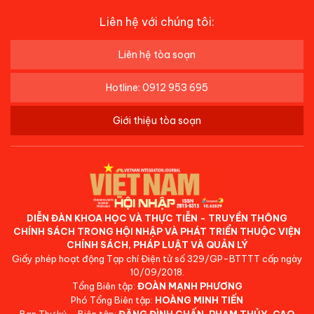
Liên hệ với chúng tôi:
Liên hệ tòa soạn
Hotline: 0912 953 695
Giới thiệu tòa soạn
DIỄN ĐÀN KHOA HỌC VÀ THỰC TIỄN - TRUYỀN THÔNG
CHÍNH SÁCH TRONG HỘI NHẬP VÀ PHÁT TRIỂN THUỘC VIỆN
CHÍNH SÁCH, PHÁP LUẬT VÀ QUẢN LÝ
Giấy phép hoạt động Tạp chí Điện tử số 329/GP-BTTTT cấp ngày
10/09/2018.
Tổng Biên tập:
ĐOÀN MẠNH PHƯƠNG
Phó Tổng Biên tập:
HOÀNG MINH TIẾN
Ban Thư ký - Biên tập:
ĐẶNG ĐÌNH CHẤN, PHẠM THỦY, CAO