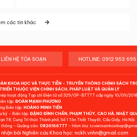
m các tin khác
LIÊN HỆ TÒA SOẠN
HOTLINE: 0912 953 695
ĐÀN KHOA HỌC VÀ THỰC TIỄN - TRUYỀN THÔNG CHÍNH SÁCH TR
TRIỂN THUỘC VIỆN CHÍNH SÁCH, PHÁP LUẬT VÀ QUẢN LÝ
hép hoạt động Tạp chí Điện tử số 329/GP-BTTTT cấp ngày 10/09/2018
iên tập:
ĐOÀN MẠNH PHƯƠNG
ng Biên tập:
HOÀNG MINH TIẾN
ư ký - Biên tập:
ĐẶNG ĐÌNH CHẤN, PHẠM THỦY, CAO HÀ, NHẬT QU
ạn:T8, Cung Trí thức Thành phố, Số 1 Tôn Thất Thuyết, Cầu Giấy, Hà Nội.
 thông - Quảng cáo:
0826166777
- Hòm thư: tcvietnamhoinhap@gmai
 nhận bài Nghiên cứu Khoa học: nckh.vnhn@gmail.com