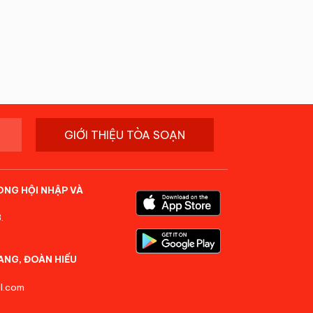
GIỚI THIỆU TÒA SOẠN
ONG HỘI NHẬP VÀ
.
ANG, ĐOÀN HIẾU
l.com