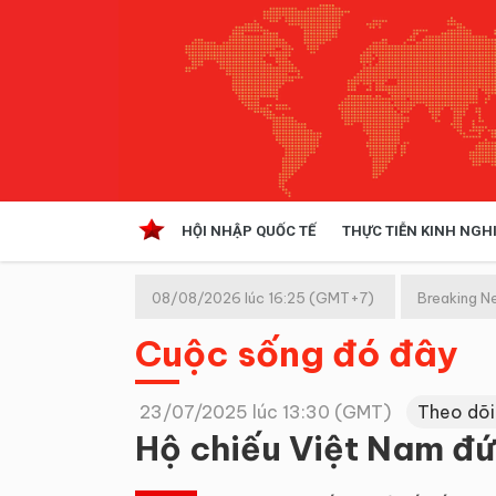
HỘI NHẬP QUỐC TẾ
THỰC TIỄN KINH NGH
HỘI NHẬP QUỐC TẾ
VĂN 
08/08/2026 lúc 16:25 (GMT+7)
Breaking N
Kinh tế hội nhập
Cuộc sống đó đây
Doanh nghiệp
NGHIÊN CỨU PHÁP LUẬT
THỰC
23/07/2025 lúc 13:30 (GMT)
Theo dõi
Hộ chiếu Việt Nam đứ