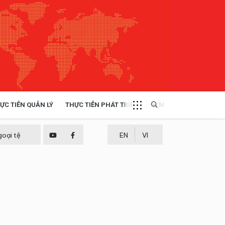
ỰC TIỄN QUẢN LÝ
THỰC TIỄN PHÁT TRIỂN
MULTIMEDIA
TÀI NGUYÊN - MÔI TRƯỜNG
goại tệ
EN
VI
THỰC TIỄN - KINH NGHIỆM