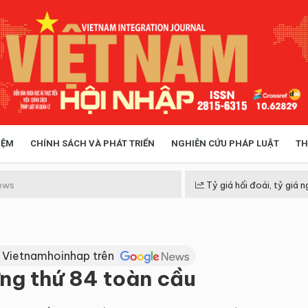
IỆM
CHÍNH SÁCH VÀ PHÁT TRIỂN
NGHIÊN CỨU PHÁP LUẬT
TH
HÓA XÃ HỘI
CHÍNH SÁCH
ews
Tỷ giá hối đoái, tỷ giá n
 TIỄN QUẢN LÝ
VIỆT NAM ĐIỂM ĐẾN
 Vietnamhoinhap trên
ng thứ 84 toàn cầu