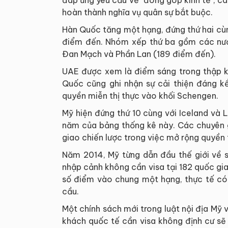
hoàn thành nghĩa vụ quân sự bắt buộc.
Hàn Quốc tăng một hạng, đứng thứ hai cùn
điểm đến. Nhóm xếp thứ ba gồm các nước 
Đan Mạch và Phần Lan (189 điểm đến).
UAE được xem là điểm sáng trong thập kỷ
Quốc cũng ghi nhận sự cải thiện đáng k
quyền miễn thị thực vào khối Schengen.
Mỹ hiện đứng thứ 10 cùng với Iceland và L
năm của bảng thống kê này. Các chuyên g
giao chiến lược trong việc mở rộng quyền 
Năm 2014, Mỹ từng dẫn đầu thế giới về 
nhập cảnh không cần visa tại 182 quốc gi
số điểm vào chung một hạng, thực tế có
cầu.
Một chính sách mới trong luật nội địa Mỹ
khách quốc tế cần visa không định cư sẽ