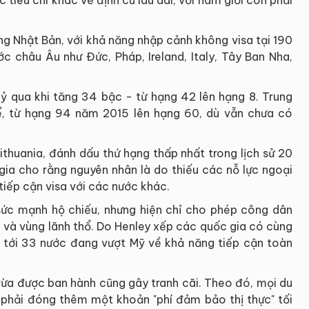
g Nhật Bản, với khả năng nhập cảnh không visa tại 190
châu Âu như Đức, Pháp, Ireland, Italy, Tây Ban Nha,
 qua khi tăng 34 bậc - từ hạng 42 lên hạng 8. Trung
ể, từ hạng 94 năm 2015 lên hạng 60, dù vẫn chưa có
ithuania, đánh dấu thứ hạng thấp nhất trong lịch sử 20
ia cho rằng nguyên nhân là do thiếu các nỗ lực ngoại
tiếp cận visa với các nước khác.
sức mạnh hộ chiếu, nhưng hiện chỉ cho phép công dân
a và vùng lãnh thổ. Do Henley xếp các quốc gia có cùng
 tới 33 nước đang vượt Mỹ về khả năng tiếp cận toàn
 vừa được ban hành cũng gây tranh cãi. Theo đó, mọi du
 phải đóng thêm một khoản "phí đảm bảo thị thực" tối