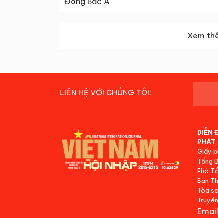
Đông Bắc Á
Xem thê
LIÊN HỆ VỚI CHÚNG TÔI:
DIỄN 
PHÁT 
Giấy p
Tổng B
Phó Tổ
Ban Th
Tòa so
Truyền
Email