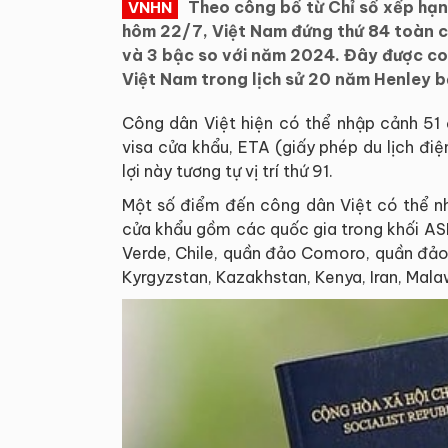
Theo công bố từ Chỉ số xếp hạng
VNHN
hôm 22/7, Việt Nam đứng thứ 84 toàn cầu
và 3 bậc so với năm 2024. Đây được co
Việt Nam trong lịch sử 20 năm Henley b
Công dân Việt hiện có thể nhập cảnh 51 
visa cửa khẩu, ETA (giấy phép du lịch điệ
lợi này tương tự vị trí thứ 91.
Một số điểm đến công dân Việt có thể nh
cửa khẩu gồm các quốc gia trong khối ASE
Verde, Chile, quần đảo Comoro, quần đảo
Kyrgyzstan, Kazakhstan, Kenya, Iran, Mala