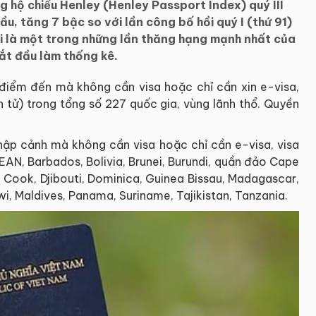
 hộ chiếu Henley (Henley Passport Index) quý III
, tăng 7 bậc so với lần công bố hồi quý I (thứ 91)
i là một trong những lần thăng hạng mạnh nhất của
ắt đầu làm thống kê.
điểm đến mà không cần visa hoặc chỉ cần xin e-visa,
n tử) trong tổng số 227 quốc gia, vùng lãnh thổ. Quyền
ập cảnh mà không cần visa hoặc chỉ cần e-visa, visa
AN, Barbados, Bolivia, Brunei, Burundi, quần đảo Cape
 Cook, Djibouti, Dominica, Guinea Bissau, Madagascar,
wi, Maldives, Panama, Suriname, Tajikistan, Tanzania.