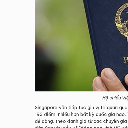
Hộ chiếu Vi
Singapore vẫn tiếp tục giữ vị trí quán qu
193 điểm, nhiều hơn bất kỳ quốc gia nào.
dễ dàng, theo đánh giá từ các chuyên gi
đáp ứng yêu cầu về "đóng góp kinh tế", các