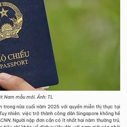
ệt Nam mẫu mới. Ảnh: TL
ân trong nửa cuối năm 2025 với quyền miễn thị thực tại
 Tuy nhiên, việc trở thành công dân Singapore không hề
a
CNN.
Người nộp đơn cần có ít nhất hai năm thường trú,
 tiêu chí khác về định cư lâu dài, với nam giới còn phải