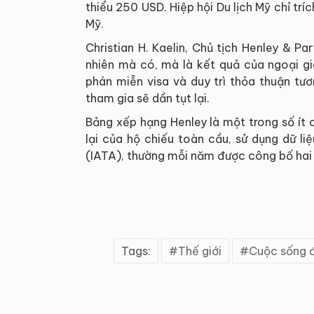
thiểu 250 USD. Hiệp hội Du lịch Mỹ chỉ tr
Mỹ.
Christian H. Kaelin, Chủ tịch Henley & P
nhiên mà có, mà là kết quả của ngoại g
phán miễn visa và duy trì thỏa thuận tươ
tham gia sẽ dần tụt lại.
Bảng xếp hạng Henley là một trong số ít c
lại của hộ chiếu toàn cầu, sử dụng dữ l
(IATA), thường mỗi năm được công bố hai l
Tags:
Thế giới
Cuộc sống 