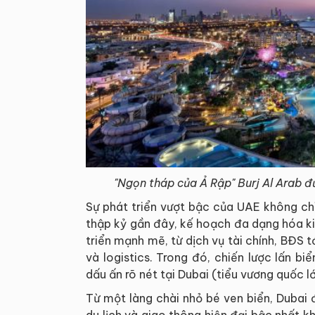
"Ngọn tháp của Ả Rập" Burj Al Arab đư
Sự phát triển vượt bậc của UAE không chỉ
thập kỷ gần đây, kế hoạch đa dạng hóa ki
triển mạnh mẽ, từ dịch vụ tài chính, BĐS t
và logistics. Trong đó, chiến lược lấn b
dấu ấn rõ nét tại Dubai (tiểu vương quốc l
Từ một làng chài nhỏ bé ven biển, Dubai 
du lịch và giao thông hiện đại bậc nhất k