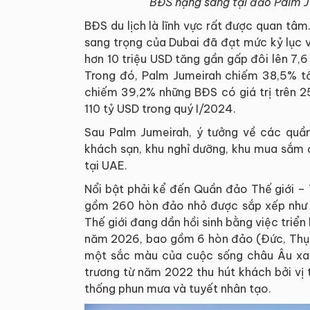
BĐS hạng sang tại đảo Palm Jum
BĐS du lịch là lĩnh vực rất được quan tâm
sang trọng của Dubai đã đạt mức kỷ lục 
hơn 10 triệu USD tăng gần gấp đôi lên 7,
Trong đó, Palm Jumeirah chiếm 38,5% tổn
chiếm 39,2% những BĐS có giá trị trên 2
110 tỷ USD trong quý I/2024.
Sau Palm Jumeirah, ý tưởng về các quầ
khách sạn, khu nghỉ dưỡng, khu mua sắm 
tại UAE.
Nổi bật phải kể đến Quần đảo Thế giới –
gồm 260 hòn đảo nhỏ được sắp xếp như mộ
Thế giới đang dần hồi sinh bằng việc triể
năm 2026, bao gồm 6 hòn đảo (Đức, Thụy
một sắc màu của cuộc sống châu Âu xa x
trương từ năm 2022 thu hút khách bởi vị 
thống phun mưa và tuyết nhân tạo.