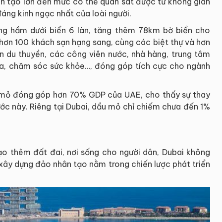
ân tạo lớn đến mức có thể quan sát được từ không gian
đáng kinh ngạc nhất của loài người.
ờng hầm dưới biển 6 làn, tăng thêm 78km bờ biển cho
hơn 100 khách sạn hạng sang, cùng các biệt thự và hơn
n du thuyền, các công viên nước, nhà hàng, trung tâm
pa, chăm sóc sức khỏe…, đóng góp tích cực cho ngành
u mỏ đóng góp hơn 70% GDP của UAE, cho thấy sự thay
ước này. Riêng tại Dubai, dầu mỏ chỉ chiếm chưa đến 1%
ạo thêm đất đai, nơi sống cho người dân, Dubai không
 xây dựng đảo nhân tạo nằm trong chiến lược phát triển