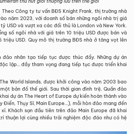
eirah thu hút giới thượng lưu trên thế giới
. Theo Công ty tư vấn BĐS Knight Frank, thị trường nhà
vào năm 2023, với doanh số bán những ngôi nhà trị giá
6 tỷ USD và vượt xa các đối thủ là London và New York.
g số ngôi nhà với giá trên 10 triệu USD được bán và
5 triệu USD. Quy mô thị trường BĐS nhà ở tăng vọt lên
n đảo nhân tạo tiếp tục được thúc đẩy. Những dự án
độc lập… đầy tham vọng đang tiếp tục được triển khai
 The World Islands, được khởi công vào năm 2003 bao
t bản đồ thế giới. Sau thời gian đình trệ, Quần đảo
n khai dự án The Heart of Europe dự kiến hoàn thành vào
 Điển, Thụy Sĩ, Main Europe…), mỗi hòn đảo mang đến
ỉ. Khách sạn đầu tiên trên đảo Main Europe đã khai
trí thuận lợi cùng nhiều trải nghiệm độc đáo như có hệ