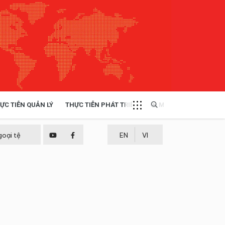
ỰC TIỄN QUẢN LÝ
THỰC TIỄN PHÁT TRIỂN
MULTIMEDIA
TÀI NGUYÊN - MÔI TRƯỜNG
goại tệ
EN
VI
THỰC TIỄN - KINH NGHIỆM