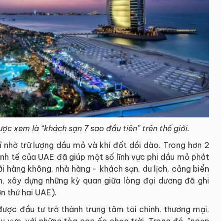
ợc xem là “khách sạn 7 sao đầu tiên” trên thế giới.
 nhờ trữ lượng dầu mỏ và khí đốt dồi dào. Trong hơn 2
nh tế của UAE đã giúp một số lĩnh vực phi dầu mỏ phát
ới hàng không, nhà hàng - khách sạn, du lịch, cảng biển
iển, xây dựng những kỳ quan giữa lòng đại dương đã ghi
ớn thứ hai UAE).
được đầu tư trở thành trung tâm tài chính, thương mại,
hu vực, với những tòa cao ốc chọc trời. Trong đó, "ngọn