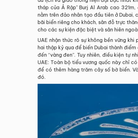
tháp của Ả Rập" Burj Al Arab cao 321m, 
nằm trên đảo nhân tạo đầu tiên ở Dubai, 
bãi biển riêng cho khách, sân đỗ trực thă
cho các sự kiện đặc biệt và sân hiên ngoài 
UAE nhận thức rõ sự không bền vững khi 
hai thập kỷ qua để biến Dubai thành điểm 
đến “vàng đen”. Tuy nhiên, điều kiện tự 
UAE: Toàn bộ tiểu vương quốc này chỉ có
để có thêm hàng trăm cây số bờ biển. Và
đó.