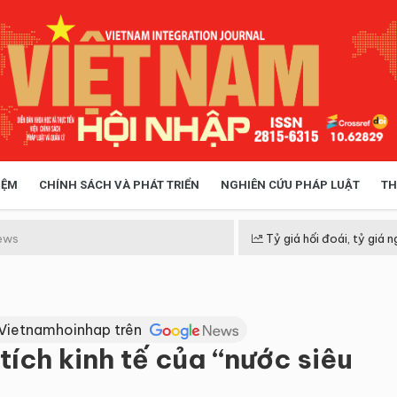
IỆM
CHÍNH SÁCH VÀ PHÁT TRIỂN
NGHIÊN CỨU PHÁP LUẬT
TH
HÓA XÃ HỘI
CHÍNH SÁCH
ews
Tỷ giá hối đoái, tỷ giá n
 TIỄN QUẢN LÝ
VIỆT NAM ĐIỂM ĐẾN
 Vietnamhoinhap trên
tích kinh tế của “nước siêu