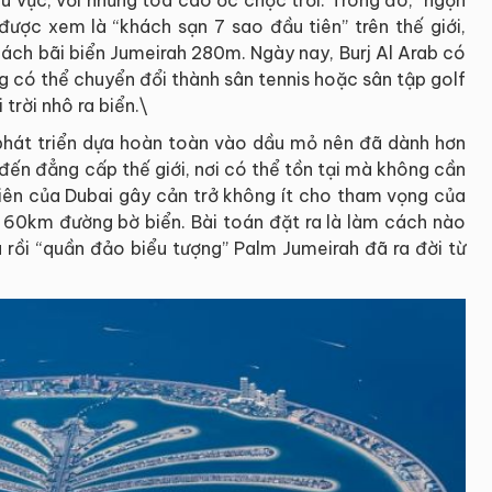
được xem là “khách sạn 7 sao đầu tiên” trên thế giới,
cách bãi biển Jumeirah 280m. Ngày nay, Burj Al Arab có
ng có thể chuyển đổi thành sân tennis hoặc sân tập golf
trời nhô ra biển.\
phát triển dựa hoàn toàn vào dầu mỏ nên đã dành hơn
đến đẳng cấp thế giới, nơi có thể tồn tại mà không cần
nhiên của Dubai gây cản trở không ít cho tham vọng của
 60km đường bờ biển. Bài toán đặt ra là làm cách nào
 rồi “quần đảo biểu tượng” Palm Jumeirah đã ra đời từ