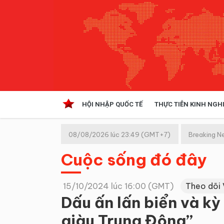
HỘI NHẬP QUỐC TẾ
THỰC TIỄN KINH NGH
HỘI NHẬP QUỐC TẾ
VĂN 
08/08/2026 lúc 23:49 (GMT+7)
Breaking N
Kinh tế hội nhập
Cuộc sống đó đây
Doanh nghiệp
NGHIÊN CỨU PHÁP LUẬT
THỰC
15/10/2024 lúc 16:00 (GMT)
Theo dõi
Dấu ấn lấn biển và kỳ 
giàu Trung Đông”