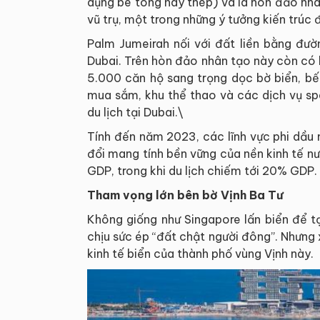
dụng bê tông hay thép) và là hòn đảo nh
vũ trụ, một trong những ý tưởng kiến trúc 
Palm Jumeirah nối với đất liền bằng đư
Dubai. Trên hòn đảo nhân tạo này còn có 
5.000 căn hộ sang trọng dọc bờ biển, bế
mua sắm, khu thể thao và các dịch vụ s
du lịch tại Dubai.\
Tính đến năm 2023, các lĩnh vực phi dầ
đổi mang tính bền vững của nền kinh tế n
GDP, trong khi du lịch chiếm tới 20% GDP.
Tham vọng lớn bên bờ Vịnh Ba Tư
Không giống như Singapore lấn biển để t
chịu sức ép “đất chật người đông”. Nhưng
kinh tế biển của thành phố vùng Vịnh này.