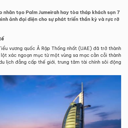
ảo nhân tạo Palm Jumeirah hay tòa tháp khách sạn 7
hình ảnh đại diện cho sự phát triển thần kỳ và rực rỡ
tế
Tiểu vương quốc Ả Rập Thống nhất (UAE) đã trở thành
ế, lột xác ngoạn mục từ một vùng sa mạc cằn cỗi thành
du lịch đẳng cấp thế giới, trung tâm tài chính sôi động