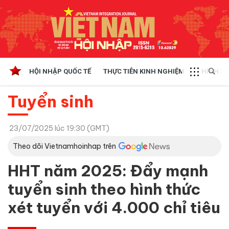
HỘI NHẬP QUỐC TẾ
THỰC TIỄN KINH NGHIỆM
CHÍNH SÁ
Tuyển sinh
23/07/2025 lúc 19:30 (GMT)
Theo dõi Vietnamhoinhap trên
HHT năm 2025: Đẩy mạnh
tuyển sinh theo hình thức
xét tuyển với 4.000 chỉ tiêu