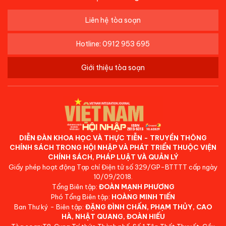
Liên hệ tòa soạn
Hotline: 0912 953 695
Giới thiệu tòa soạn
DIỄN ĐÀN KHOA HỌC VÀ THỰC TIỄN - TRUYỀN THÔNG
CHÍNH SÁCH TRONG HỘI NHẬP VÀ PHÁT TRIỂN THUỘC VIỆN
CHÍNH SÁCH, PHÁP LUẬT VÀ QUẢN LÝ
Giấy phép hoạt động Tạp chí Điện tử số 329/GP-BTTTT cấp ngày
10/09/2018.
Tổng Biên tập:
ĐOÀN MẠNH PHƯƠNG
Phó Tổng Biên tập:
HOÀNG MINH TIẾN
Ban Thư ký - Biên tập:
ĐẶNG ĐÌNH CHẤN, PHẠM THỦY, CAO
HÀ, NHẬT QUANG, ĐOÀN HIẾU