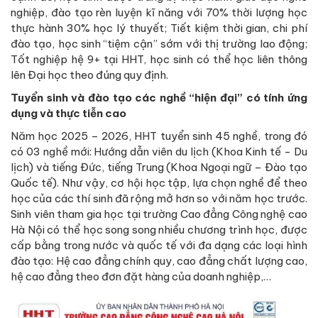
nghiệp, đào tạo rèn luyện kĩ năng với 70% thời lượng học
thực hành 30% học lý thuyết; Tiết kiệm thời gian, chi phí
đào tạo, học sinh “tiệm cận” sớm với thị trường lao động;
Tốt nghiệp hệ 9+ tại HHT, học sinh có thể học liên thông
lên Đại học theo đúng quy định.
Tuyển sinh và đào tạo các nghề “hiện đại” có tính ứng
dụng và thực tiễn cao
Năm học 2025 – 2026, HHT tuyển sinh 45 nghề, trong đó
có 03 nghề mới: Hướng dẫn viên du lịch (Khoa Kinh tế - Du
lịch) và tiếng Đức, tiếng Trung (Khoa Ngoại ngữ – Đào tạo
Quốc tế). Như vậy, cơ hội học tập, lựa chọn nghề để theo
học của các thí sinh đã rộng mở hơn so với năm học trước.
Sinh viên tham gia học tại trường Cao đẳng Công nghệ cao
Hà Nội có thể học song song nhiều chương trình học, được
cấp bằng trong nước và quốc tế với đa dạng các loại hình
đào tạo: Hệ cao đẳng chính quy, cao đẳng chất lượng cao,
hệ cao đẳng theo đơn đặt hàng của doanh nghiệp,…