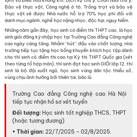
lạnh và Điều hòa không khí, Dịch vụ thú y, Chăn nuôi thú y,
Bảo vệ thực vật, Công nghệ ô tô, Trồng trọt và bảo vệ
thực vật sẽ được Nhà nước hỗ trợ 70% học phí đối với
danh mục ngành, nghề học nặng nhọc, độc hại, nguy hiểm.
Những năm gần đây, học sinh có điểm thi THPT cao, là học
sinh giỏi đăng ký nhập học tại Trường Cao đẳng Công nghệ
cao ngày càng tăng. Nhằm “hút” đầu vào chất lượng, nhà
trường tiếp tục tặng học bổng khuyến khích học tập dành
cho thí sinh có điểm thi cao tại Kỳ thi THPT Quốc gia (xét
theo từng tổ hợp môn), thí sinh đạt học sinh GIỎI lớp 12, thí
sinh là bộ đội xuất ngũ, học sinh vùng dân tộc thiểu số,
vùng chịu ảnh hưởng bởi thiên tai, bão lũ.
Trường Cao đẳng Công nghệ cao Hà Nội
tiếp tục nhận hồ sơ xét tuyển
Đối tượng:
Học sinh tốt nghiệp THCS, THPT
(hoặc tương đương)
• Thời gian:
22/7/2025 – 02/8/2025.