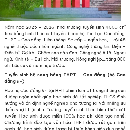
Năm học 2025 – 2026, nhà trường tuyển sinh 4000 chỉ
tiêu bằng hình thức xét tuyển ở các hệ đào tạo: Cao đẳng,
THPT – Cao đẳng, Liên thông, Sơ cấp – ngắn hạn,… với 45
nghề thuộc các nhóm ngành: Công nghệ thông tin, Điện –
Điện tử, Cơ khí, Chăm sóc sắc đẹp, Công nghệ ô tô, Ngoại
ngữ, Kinh tế – Du lịch, Môi trường, Nông nghiệp,…tăng 800
chỉ tiêu so với năm học trước.
Tuyển sinh hệ song bằng THPT – Cao đẳng (hệ Cao
đẳng 9+)
Học hệ Cao đẳng 9+ tại HHT chính là một trong những con
đường ngắn nhất giúp học sinh đã tốt nghiệp THCS định
hướng và ổn định nghề nghiệp cho tương lai với những ưu
điểm vượt trội như: Trường tuyển sinh theo hình thức xét
tuyển; Học sinh được miễn 100% học phí đào tạo nghề;
Chương trình đào tạo văn hóa THPT được rút gọn. Bên
cạnh đó, học sinh được trang bị thực hành giáo dục nghề