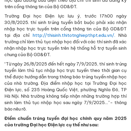
học qua đường bưu điện theo địa chỉ thí sinh đã đăng ký
trên cổng thông tin của Bộ GD&ĐT.
Trường Đại học Điện lực lưu ý, trước 17h00 ngày
30/8/2025. thí sinh trúng tuyển bắt buộc phải xác nhận
nhập học trực tuyến trên cổng thông tin của Bộ GD&ĐT
tại địa chỉ
http://thisinh.thitotnghiepthpt.edu.vn/.
Nhà
trường chỉ làm thủ tục nhập học đối với các thí sinh đã xác
nhận nhập học trực tuyến trên hệ thống hỗ trợ tuyển sinh
chung của Bộ GD&ĐT.
“Từ ngày 26/8/2025 đến hết ngày 7/9/2025, thí sinh trúng
tuyển làm thủ tục nhập học trực tuyến theo thời gian cụ
thể được hướng dẫn trong thông báo trúng tuyển nhập học
của nhà trường. Địa điểm nhập học tại Trường Đại học
Điện lực, số 235 Hoàng Quốc Việt, phường Nghĩa Đô, TP
Hà Nội. Nhà trường không tiếp nhận những trường hợp thí
sinh làm thủ tục nhập học sau ngày 7/9/2025…”- thông
báo nêu rõ.
Điểm chuẩn trúng tuyển đại học chính quy năm 2025
của trường Đại học Điện lực cụ thể như sau: