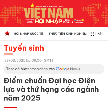
HỘI NHẬP QUỐC TẾ
THỰC TIỄN KINH NGHIỆM
CHÍNH SÁ
Tuyển sinh
23/08/2025 lúc 09:00 (GMT)
Theo dõi Vietnamhoinhap trên
Điểm chuẩn Đại học Điện
lực và thứ hạng các ngành
năm 2025