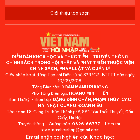
Giới thiệu tòa soạn
DIỄN ĐÀN KHOA HỌC VÀ THỰC TIỄN - TRUYỀN THÔNG
CHÍNH SÁCH TRONG HỘI NHẬP VÀ PHÁT TRIỂN THUỘC VIỆN
CHÍNH SÁCH, PHÁP LUẬT VÀ QUẢN LÝ
Giấy phép hoạt động Tạp chí Điện tử số 329/GP-BTTTT cấp ngày
10/09/2018.
Tổng Biên tập:
ĐOÀN MẠNH PHƯƠNG
Phó Tổng Biên tập:
HOÀNG MINH TIẾN
Ban Thư ký - Biên tập:
ĐẶNG ĐÌNH CHẤN, PHẠM THỦY, CAO
HÀ, NHẬT QUANG, ĐOÀN HIẾU
Tòa soạn:T8, Cung Trí thức Thành phố, Số 1 Tôn Thất Thuyết, Cầu
Giấy, Hà Nội.
Truyền thông - Quảng cáo:
0826166777
- Hòm thư:
tcvietnamhoinhap@gmail.com
Email nhận bài Nghiên cứu Khoa học: