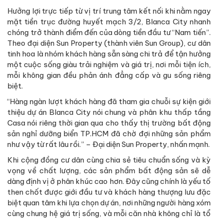
Hưởng lợi trực tiếp từ vị trí trung tâm kết nối khi nằm ngay
mặt tiền trục đường huyết mạch 3/2, Blanca City nhanh
chóng trở thành điểm đến của dòng tiền đầu tư “Nam tiến”.
Theo đại diện Sun Property (thành viên Sun Group), cư dân
tinh hoa là nhóm khách hàng sẵn sàng chi trả để tận hưởng
một cuộc sống giàu trải nghiệm và giá trị, nơi mỗi tiện ích,
mỗi không gian đều phản ánh đẳng cấp và gu sống riêng
biệt.
“Hàng ngàn lượt khách hàng đã tham gia chuỗi sự kiện giới
thiệu dự án Blanca City nói chung và phân khu thấp tầng
Casa nói riêng thời gian qua cho thấy thị trường bất động
sản nghỉ dưỡng biển TP.HCM đã chờ đợi những sản phẩm
như vậy từ rất lâu rồi.” – Đại diện Sun Property, nhấn mạnh.
Khi cộng đồng cư dân cùng chia sẻ tiêu chuẩn sống và kỳ
vọng về chất lượng, các sản phẩm bất động sản sẽ dễ
dàng định vị ở phân khúc cao hơn. Đây cũng chính là yếu tố
then chốt được giới đầu tư và khách hàng thượng lưu đặc
biệt quan tâm khi lựa chọn dự án, nơi những người hàng xóm
cùng chung hệ giá trị sống, và mỗi căn nhà không chỉ là tổ