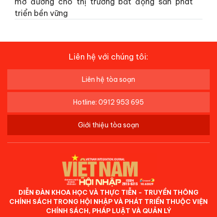
mở đường cho thị trường bất động sản phát
triển bền vững
Liên hệ với chúng tôi:
Liên hệ tòa soạn
Hotline: 0912 953 695
Giới thiệu tòa soạn
DIỄN ĐÀN KHOA HỌC VÀ THỰC TIỄN - TRUYỀN THÔNG
CHÍNH SÁCH TRONG HỘI NHẬP VÀ PHÁT TRIỂN THUỘC VIỆN
CHÍNH SÁCH, PHÁP LUẬT VÀ QUẢN LÝ