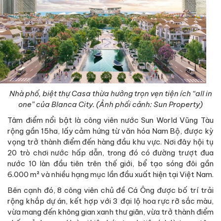
Nhà phố, biệt thự Casa thừa hưởng trọn vẹn tiện ích “all in
one” của Blanca City. (Ảnh phối cảnh: Sun Property)
Tâm điểm nổi bật là công viên nước Sun World Vũng Tàu
rộng gần 15ha, lấy cảm hứng từ văn hóa Nam Bộ, được kỳ
vọng trở thành điểm đến hàng đầu khu vực. Nơi đây hội tụ
20 trò chơi nước hấp dẫn, trong đó có đường trượt đua
nước 10 làn đầu tiên trên thế giới, bể tạo sóng đôi gần
6.000 m² và nhiều hạng mục lần đầu xuất hiện tại Việt Nam.
Bên cạnh đó, 8 công viên chủ đề Cá Ông được bố trí trải
rộng khắp dự án, kết hợp với 3 đại lộ hoa rực rỡ sắc màu,
vừa mang đến không gian xanh thư giãn, vừa trở thành điểm