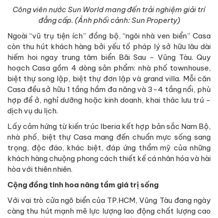
Công viên nước Sun World mang đến trải nghiệm giải trí
đẳng cấp. (Ảnh phối cảnh: Sun Property)
Ngoài “vũ trụ tiện ích” đồng bộ, “ngôi nhà ven biển” Casa
còn thu hút khách hàng bởi yếu tố pháp lý sở hữu lâu dài
hiếm hoi ngay trung tâm biển Bãi Sau - Vũng Tàu. Quy
hoạch Casa gồm 4 dòng sản phẩm: nhà phố townhouse,
biệt thự song lập, biệt thự đơn lập và grand villa. Mỗi căn
Casa đều sở hữu 1 tầng hầm đa năng và 3-4 tầng nổi, phù
hợp để ở, nghỉ dưỡng hoặc kinh doanh, khai thác lưu trú -
dịch vụ du lịch.
Lấy cảm hứng từ kiến trúc Iberia kết hợp bản sắc Nam Bộ,
nhà phố, biệt thự Casa mang đến chuẩn mực sống sang
trọng, độc đáo, khác biệt, đáp ứng thẩm mỹ của những
khách hàng chuộng phong cách thiết kế cá nhân hóa và hài
hòa với thiên nhiên.
Cộng đồng tinh hoa nâng tầm giá trị sống
Với vai trò cửa ngõ biển của TP.HCM, Vũng Tàu đang ngày
càng thu hút mạnh mẽ lực lượng lao động chất lượng cao