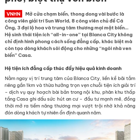
VNHN
Mở cửa chạm biển, thong dong vài bước là
công viên giải trí Sun World, 8 công viên chủ đề Cá
Ông, 3 đại lộ hoa và trung tâm thương mại mặt biển…
Hệ sinh thái tiện ích “all-in-one” tại Blanca City không
chỉ định hình phong cách sống đẳng cấp, khác biệt mà
còn tạo dòng khách sôi động cho những “ngôi nhà ven
biển” Casa.
Hệ tiện ích đẳng cấp thúc đẩy hiệu quả kinh doanh
Nằm ngay vị trí trung tâm của Blanca City, liền kề bãi tắm
riêng gần 1km và thừa hưởng trọn vẹn chuỗi tiện ích giải trí
- dịch vụ quy hoạch bài bản trong nội khu, phân khu thấp
tầng Casa ghi dấu sức hút an cư - đầu tư mạnh mẽ, đồng
thời mở ra tiềm năng thương mại vượt trội nhờ khả năng
đón dòng khách tự nhiên ổn định quanh năm.