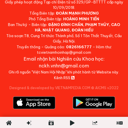
Giấy phép hoạt động Tạp chí Điện tử số 329/GP-BTTTT cấp ngày
10/09/2018.
Tổng Biên tập:
ĐOÀN MẠNH PHƯƠNG
Phó Tổng Biên tập:
HOÀNG MINH TIẾN
Ban Thư ký - Biên tập:
ĐẶNG ĐÌNH CHẤN, PHẠM THỦY, CAO
HÀ, NHẬT QUANG, ĐOÀN HIẾU
Tòa soạn:T8, Cung Trí thức Thành phố, Số 1 Tôn Thất Thuyết, Cầu
Giấy, Hà Nội.
Truyền thông - Quảng cáo:
0826166777
- Hòm thư:
tcvietnamhoinhap@gmail.com
Email nhận bài Nghiên cứu Khoa học:
nckh.vnhn@gmail.com
Ghi rõ nguồn "Việt Nam Hội Nhập" khi phát hành từ Website này.
Kênh RSS
Designed & developed by VIETNAMPEDIA.COM
©
AICMS v2022