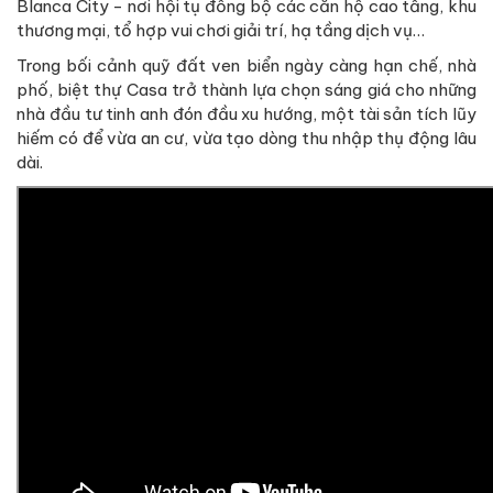
Blanca City - nơi hội tụ đồng bộ các căn hộ cao tầng, khu
thương mại, tổ hợp vui chơi giải trí, hạ tầng dịch vụ…
Trong bối cảnh quỹ đất ven biển ngày càng hạn chế, nhà
phố, biệt thự Casa trở thành lựa chọn sáng giá cho những
nhà đầu tư tinh anh đón đầu xu hướng, một tài sản tích lũy
hiếm có để vừa an cư, vừa tạo dòng thu nhập thụ động lâu
dài.