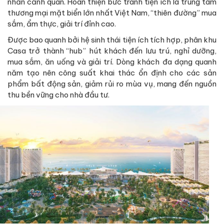
nhấn cảnh quan. Hoàn thiện bức tranh tiện ích là trung tâm
thương mại mặt biển lớn nhất Việt Nam, “thiên đường” mua
sắm, ẩm thực, giải trí đỉnh cao.
Được bao quanh bởi hệ sinh thái tiện ích tích hợp, phân khu
Casa trở thành “hub” hút khách đến lưu trú, nghỉ dưỡng,
mua sắm, ăn uống và giải trí. Dòng khách đa dạng quanh
năm tạo nên công suất khai thác ổn định cho các sản
phẩm bất động sản, giảm rủi ro mùa vụ, mang đến nguồn
thu bền vững cho nhà đầu tư.