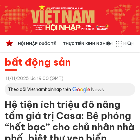
HỘI NHẬP QUỐC TẾ
THỰC TIỄN KINH NGHIỆM
CHÍNH SÁ
bất động sản
11/11/2025 lúc 19:00 (GMT)
Theo dõi Vietnamhoinhap trên
Hệ tiện ích triệu đô nâng
tầm giá trị Casa: Bệ phóng
“hốt bạc” cho chủ nhân nhà
phố, biệt thự ven biển