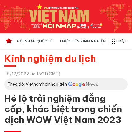
HỘI NHẬP QUỐC TẾ
THỰC TIỄN KINH NGHIỆM
CHÍNH SÁ
Kinh nghiệm du lịch
15/12/2022 lúc 15:31 (GMT)
Theo dõi Vietnamhoinhap trên
Hé lộ trải nghiệm đẳng
cấp, khác biệt trong chiến
dịch WOW Việt Nam 2023