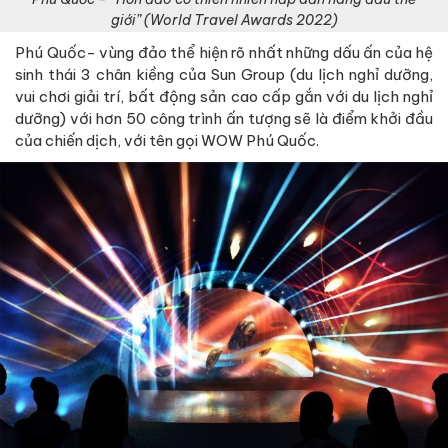
giới” (World Travel Awards 2022)
Phú Quốc- vùng đảo thể hiện rõ nhất những dấu ấn của hệ
sinh thái 3 chân kiềng của Sun Group (du lịch nghỉ dưỡng,
vui chơi giải trí, bất động sản cao cấp gắn với du lịch nghỉ
dưỡng) với hơn 50 công trình ấn tượng sẽ là điểm khởi đầu
của chiến dịch, với tên gọi WOW Phú Quốc.