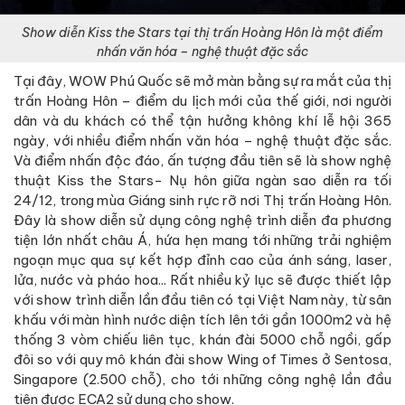
Show diễn Kiss the Stars tại thị trấn Hoàng Hôn là một điểm
nhấn văn hóa – nghệ thuật đặc sắc
Tại đây, WOW Phú Quốc sẽ mở màn bằng sự ra mắt của thị
trấn Hoàng Hôn – điểm du lịch mới của thế giới, nơi người
dân và du khách có thể tận hưởng không khí lễ hội 365
ngày, với nhiều điểm nhấn văn hóa – nghệ thuật đặc sắc.
Và điểm nhấn độc đáo, ấn tượng đầu tiên sẽ là show nghệ
thuật Kiss the Stars- Nụ hôn giữa ngàn sao diễn ra tối
24/12, trong mùa Giáng sinh rực rỡ nơi Thị trấn Hoàng Hôn.
Đây là show diễn sử dụng công nghệ trình diễn đa phương
tiện lớn nhất châu Á, hứa hẹn mang tới những trải nghiệm
ngoạn mục qua sự kết hợp đỉnh cao của ánh sáng, laser,
lửa, nước và pháo hoa... Rất nhiều kỷ lục sẽ được thiết lập
với show trình diễn lần đầu tiên có tại Việt Nam này, từ sân
khấu với màn hình nước diện tích lên tới gần 1000m2 và hệ
thống 3 vòm chiếu liên tục, khán đài 5000 chỗ ngồi, gấp
đôi so với quy mô khán đài show Wing of Times ở Sentosa,
Singapore (2.500 chỗ), cho tới những công nghệ lần đầu
tiên được ECA2 sử dụng cho show.