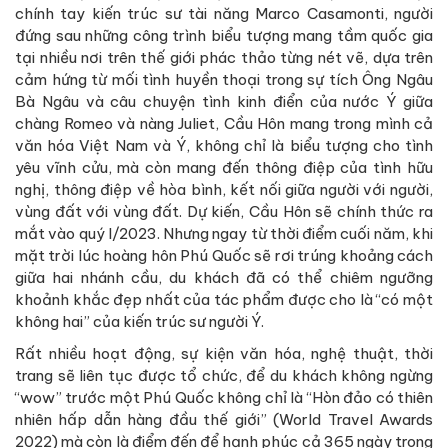
chính tay kiến trúc sư tài năng Marco Casamonti, người
đứng sau những công trình biểu tượng mang tầm quốc gia
tại nhiều nơi trên thế giới phác thảo từng nét vẽ, dựa trên
cảm hứng từ mối tình huyền thoại trong sự tích Ông Ngâu
Bà Ngâu và câu chuyện tình kinh điển của nước Ý giữa
chàng Romeo và nàng Juliet, Cầu Hôn mang trong mình cả
văn hóa Việt Nam và Ý, không chỉ là biểu tượng cho tình
yêu vĩnh cửu, mà còn mang đến thông điệp của tình hữu
nghị, thông điệp về hòa bình, kết nối giữa người với người,
vùng đất với vùng đất. Dự kiến, Cầu Hôn sẽ chính thức ra
mắt vào quý I/2023. Nhưng ngay từ thời điểm cuối năm, khi
mặt trời lúc hoàng hôn Phú Quốc sẽ rơi trúng khoảng cách
giữa hai nhánh cầu, du khách đã có thể chiêm ngưỡng
khoảnh khắc đẹp nhất của tác phẩm được cho là “có một
không hai” của kiến trúc sư người Ý.
Rất nhiều hoạt động, sự kiện văn hóa, nghệ thuật, thời
trang sẽ liên tục được tổ chức, để du khách không ngừng
“wow” trước một Phú Quốc không chỉ là “Hòn đảo có thiên
nhiên hấp dẫn hàng đầu thế giới” (World Travel Awards
2022) mà còn là điểm đến để hạnh phúc cả 365 ngày trong