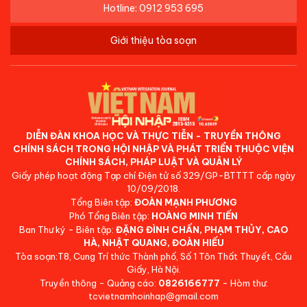
Hotline: 0912 953 695
Giới thiệu tòa soạn
DIỄN ĐÀN KHOA HỌC VÀ THỰC TIỄN - TRUYỀN THÔNG
CHÍNH SÁCH TRONG HỘI NHẬP VÀ PHÁT TRIỂN THUỘC VIỆN
CHÍNH SÁCH, PHÁP LUẬT VÀ QUẢN LÝ
Giấy phép hoạt động Tạp chí Điện tử số 329/GP-BTTTT cấp ngày
10/09/2018.
Tổng Biên tập:
ĐOÀN MẠNH PHƯƠNG
Phó Tổng Biên tập:
HOÀNG MINH TIẾN
Ban Thư ký - Biên tập:
ĐẶNG ĐÌNH CHẤN, PHẠM THỦY, CAO
HÀ, NHẬT QUANG, ĐOÀN HIẾU
Tòa soạn:T8, Cung Trí thức Thành phố, Số 1 Tôn Thất Thuyết, Cầu
Giấy, Hà Nội.
Truyền thông - Quảng cáo:
0826166777
- Hòm thư:
tcvietnamhoinhap@gmail.com