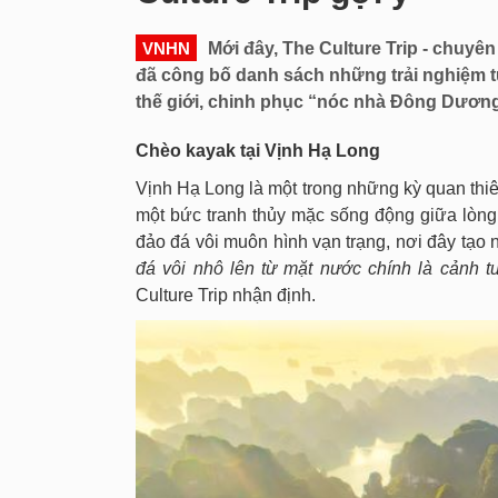
Mới đây, The Culture Trip - chu
VNHN
giới đã công bố danh sách những trải ng
giữa di sản thế giới, chinh phục “nóc 
Chèo kayak tại Vịnh Hạ Long
Vịnh Hạ Long là một trong những kỳ quan
như một bức tranh thủy mặc sống động gi
2.000 hòn đảo đá vôi muôn hình vạn trạng
la.
“Những hòn đảo đá vôi nhô lên từ mặt 
không thể bỏ lỡ
”, The Culture Trip nhận địn