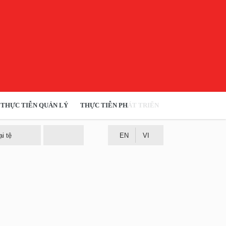
ỰC TIỄN QUẢN LÝ
THỰC TIỄN PHÁT TRIỂN
MULTIMEDIA
TÀI NGUYÊN - MÔI TRƯỜNG
oại tệ
EN
VI
THỰC TIỄN - KINH NGHIỆM