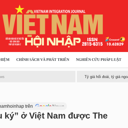
IỆM
CHÍNH SÁCH VÀ PHÁT TRIỂN
NGHIÊN CỨU PHÁP LUẬT
TH
HÓA XÃ HỘI
CHÍNH SÁCH
ews
Tỷ giá hối đoái, tỷ giá ng
 TIỄN QUẢN LÝ
VIỆT NAM ĐIỂM ĐẾN
 Vietnamhoinhap trên
u ký” ở Việt Nam được The