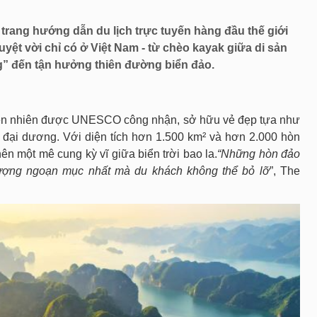
yên trang hướng dẫn du lịch trực tuyến hàng đầu thế
hiệm tuyệt vời chỉ có ở Việt Nam - từ chèo kayak
nhà Đông Dương” đến tận hưởng thiên đường biển đảo.
 thiên nhiên được UNESCO công nhận, sở hữu vẻ đẹp tựa
ữa lòng đại dương. Với diện tích hơn 1.500 km² và hơn
, nơi đây tạo nên một mê cung kỳ vĩ giữa biển trời bao
nước chính là cảnh tượng ngoạn mục nhất mà du khách
h.