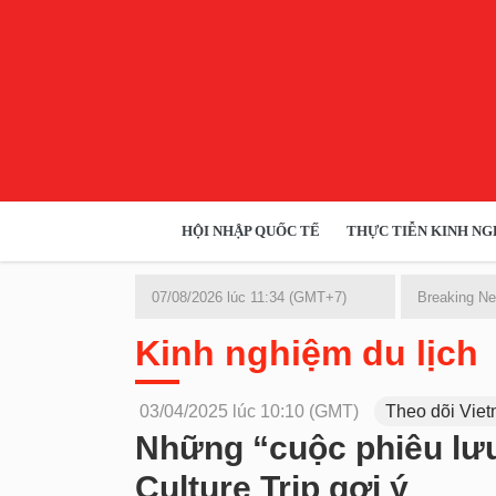
HỘI NHẬP QUỐC TẾ
THỰC TIỄN KINH NGH
HỘI NHẬP QUỐC TẾ
VĂN 
07/08/2026 lúc 11:34 (GMT+7)
Breaking N
Kinh tế hội nhập
Kinh nghiệm du lịch
Doanh nghiệp
NGHIÊN CỨU PHÁP LUẬT
THỰC
03/04/2025 lúc 10:10 (GMT)
Theo dõi
Những “cuộc phiêu lư
Culture Trip gợi ý