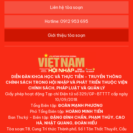
Liên hệ tòa soạn
Hotline: 0912 953 695
Giới thiệu tòa soạn
DIỄN ĐÀN KHOA HỌC VÀ THỰC TIỄN - TRUYỀN THÔNG
CHÍNH SÁCH TRONG HỘI NHẬP VÀ PHÁT TRIỂN THUỘC VIỆN
CHÍNH SÁCH, PHÁP LUẬT VÀ QUẢN LÝ
Giấy phép hoạt động Tạp chí Điện tử số 329/GP-BTTTT cấp ngày
10/09/2018.
Tổng Biên tập:
ĐOÀN MẠNH PHƯƠNG
Phó Tổng Biên tập:
HOÀNG MINH TIẾN
Ban Thư ký - Biên tập:
ĐẶNG ĐÌNH CHẤN, PHẠM THỦY, CAO
HÀ, NHẬT QUANG, ĐOÀN HIẾU
Tòa soạn:T8, Cung Trí thức Thành phố, Số 1 Tôn Thất Thuyết, Cầu