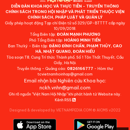
DIỄN ĐÀN KHOA HỌC VÀ THỰC TIỄN - TRUYỀN THÔNG
CHÍNH SÁCH TRONG HỘI NHẬP VÀ PHÁT TRIỂN THUỘC VIỆN
CHÍNH SÁCH, PHÁP LUẬT VÀ QUẢN LÝ
Giấy phép hoạt động Tạp chí Điện tử số 329/GP-BTTTT cấp ngày
10/09/2018.
Tổng Biên tập:
ĐOÀN MẠNH PHƯƠNG
Phó Tổng Biên tập:
HOÀNG MINH TIẾN
Ban Thư ký - Biên tập:
ĐẶNG ĐÌNH CHẤN, PHẠM THỦY, CAO
HÀ, NHẬT QUANG, ĐOÀN HIẾU
Tòa soạn:T8, Cung Trí thức Thành phố, Số 1 Tôn Thất Thuyết, Cầu
Giấy, Hà Nội.
Truyền thông - Quảng cáo:
0826166777
- Hòm thư:
tcvietnamhoinhap@gmail.com
Email nhận bài Nghiên cứu Khoa học:
nckh.vnhn@gmail.com
Ghi rõ nguồn "Việt Nam Hội Nhập" khi phát hành từ Website này.
Kênh RSS
Designed & developed by VIETNAMPEDIA.COM
©
AICMS v2022