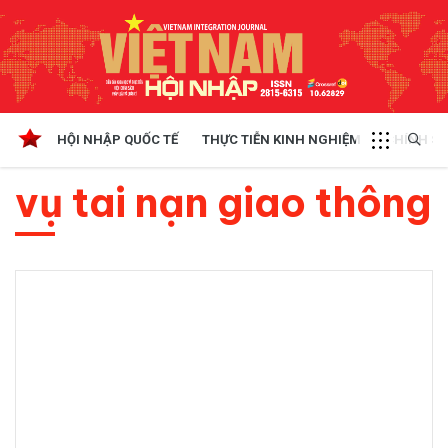
HỘI NHẬP QUỐC TẾ
THỰC TIỄN KINH NGHIỆM
CHÍNH SÁ
vụ tai nạn giao thông