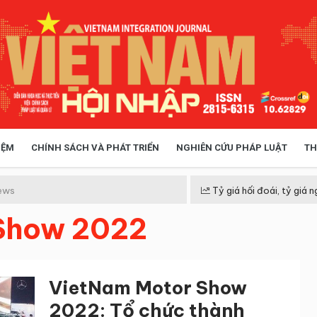
IỆM
CHÍNH SÁCH VÀ PHÁT TRIỂN
NGHIÊN CỨU PHÁP LUẬT
TH
HÓA XÃ HỘI
CHÍNH SÁCH
ews
Tỷ giá hối đoái, tỷ giá n
Show 2022
 TIỄN QUẢN LÝ
VIỆT NAM ĐIỂM ĐẾN
VietNam Motor Show
2022: Tổ chức thành