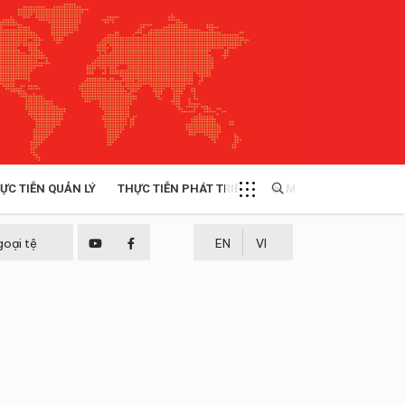
ỰC TIỄN QUẢN LÝ
THỰC TIỄN PHÁT TRIỂN
MULTIMEDIA
TÀI NGUYÊN - MÔI TRƯỜNG
goại tệ
EN
VI
THỰC TIỄN - KINH NGHIỆM