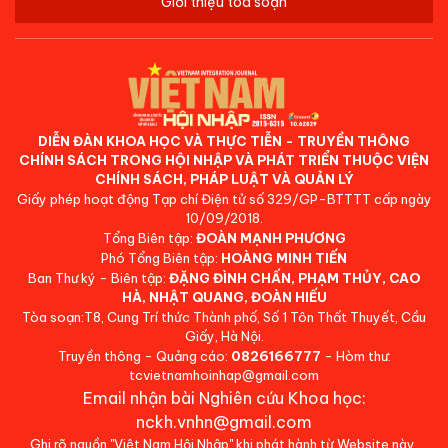
Giới thiệu tòa soạn
DIỄN ĐÀN KHOA HỌC VÀ THỰC TIỄN - TRUYỀN THÔNG
CHÍNH SÁCH TRONG HỘI NHẬP VÀ PHÁT TRIỂN THUỘC VIỆN
CHÍNH SÁCH, PHÁP LUẬT VÀ QUẢN LÝ
Giấy phép hoạt động Tạp chí Điện tử số 329/GP-BTTTT cấp ngày
10/09/2018.
Tổng Biên tập:
ĐOÀN MẠNH PHƯƠNG
Phó Tổng Biên tập:
HOÀNG MINH TIẾN
Ban Thư ký - Biên tập:
ĐẶNG ĐÌNH CHẤN, PHẠM THỦY, CAO
HÀ, NHẬT QUANG, ĐOÀN HIẾU
Tòa soạn:T8, Cung Trí thức Thành phố, Số 1 Tôn Thất Thuyết, Cầu
Giấy, Hà Nội.
Truyền thông - Quảng cáo:
0826166777
- Hòm thư:
tcvietnamhoinhap@gmail.com
Email nhận bài Nghiên cứu Khoa học:
nckh.vnhn@gmail.com
Ghi rõ nguồn "Việt Nam Hội Nhập" khi phát hành từ Website này.