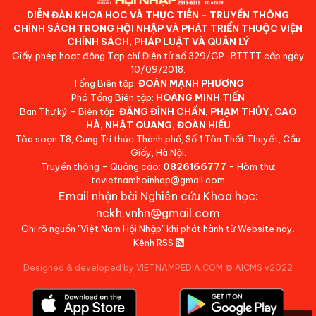
DIỄN ĐÀN KHOA HỌC VÀ THỰC TIỄN - TRUYỀN THÔNG
CHÍNH SÁCH TRONG HỘI NHẬP VÀ PHÁT TRIỂN THUỘC VIỆN
CHÍNH SÁCH, PHÁP LUẬT VÀ QUẢN LÝ
Giấy phép hoạt động Tạp chí Điện tử số 329/GP-BTTTT cấp ngày
10/09/2018.
Tổng Biên tập:
ĐOÀN MẠNH PHƯƠNG
Phó Tổng Biên tập:
HOÀNG MINH TIẾN
Ban Thư ký - Biên tập:
ĐẶNG ĐÌNH CHẤN, PHẠM THỦY, CAO
HÀ, NHẬT QUANG, ĐOÀN HIẾU
Tòa soạn:T8, Cung Trí thức Thành phố, Số 1 Tôn Thất Thuyết, Cầu
Giấy, Hà Nội.
Truyền thông - Quảng cáo:
0826166777
- Hòm thư:
tcvietnamhoinhap@gmail.com
Email nhận bài Nghiên cứu Khoa học:
nckh.vnhn@gmail.com
Ghi rõ nguồn "Việt Nam Hội Nhập" khi phát hành từ Website này.
Kênh RSS
Designed & developed by VIETNAMPEDIA.COM
©
AICMS v2022