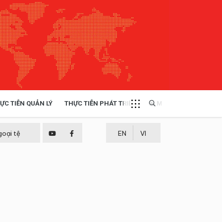
ỰC TIỄN QUẢN LÝ
THỰC TIỄN PHÁT TRIỂN
MULTIMEDIA
TÀI NGUYÊN - MÔI TRƯỜNG
goại tệ
EN
VI
THỰC TIỄN - KINH NGHIỆM