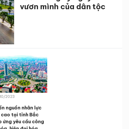
vươn mình của dân tộc
/10/2023
iền nguồn nhân lực
 cao tại tỉnh Bắc
p ứng yêu cầu công
óa, hiện đại hóa