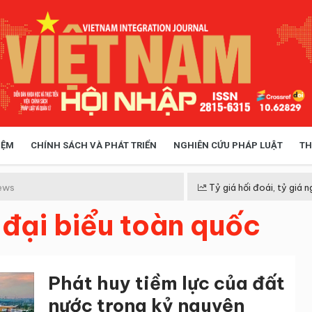
IỆM
CHÍNH SÁCH VÀ PHÁT TRIỂN
NGHIÊN CỨU PHÁP LUẬT
TH
HÓA XÃ HỘI
CHÍNH SÁCH
ews
Tỷ giá hối đoái, tỷ giá n
 đại biểu toàn quốc
 TIỄN QUẢN LÝ
VIỆT NAM ĐIỂM ĐẾN
Phát huy tiềm lực của đất
nước trong kỷ nguyên