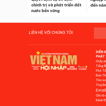
chính trị và phát triển đất
đến nă
nước bền vững
LIÊN HỆ VỚI CHÚNG TÔI:
DIỄN 
PHÁT 
Giấy p
Tổng B
Phó Tổ
Ban Th
Tòa so
Truyền
Email
Ghi rõ
Kênh 