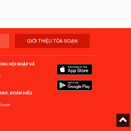
GIỚI THIỆU TÒA SOẠN
ONG HỘI NHẬP VÀ
.
ANG, ĐOÀN HIẾU
l.com