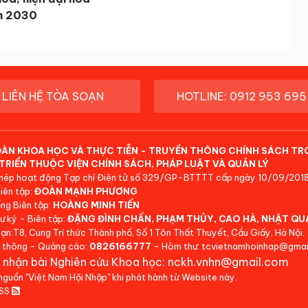
m 2030
LIÊN HỆ TÒA SOẠN
HOTLINE: 0912 953 695
ĐÀN KHOA HỌC VÀ THỰC TIỄN - TRUYỀN THÔNG CHÍNH SÁCH TR
TRIỂN THUỘC VIỆN CHÍNH SÁCH, PHÁP LUẬT VÀ QUẢN LÝ
hép hoạt động Tạp chí Điện tử số 329/GP-BTTTT cấp ngày 10/09/2018
iên tập:
ĐOÀN MẠNH PHƯƠNG
ng Biên tập:
HOÀNG MINH TIẾN
ư ký - Biên tập:
ĐẶNG ĐÌNH CHẤN, PHẠM THỦY, CAO HÀ, NHẬT QU
ạn:T8, Cung Trí thức Thành phố, Số 1 Tôn Thất Thuyết, Cầu Giấy, Hà Nội.
 thông - Quảng cáo:
0826166777
- Hòm thư: tcvietnamhoinhap@gmai
 nhận bài Nghiên cứu Khoa học: nckh.vnhn@gmail.com
 nguồn "Việt Nam Hội Nhập" khi phát hành từ Website này.
RSS