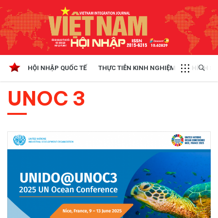
HỘI NHẬP QUỐC TẾ
THỰC TIỄN KINH NGHIỆM
CHÍNH SÁ
UNOC 3