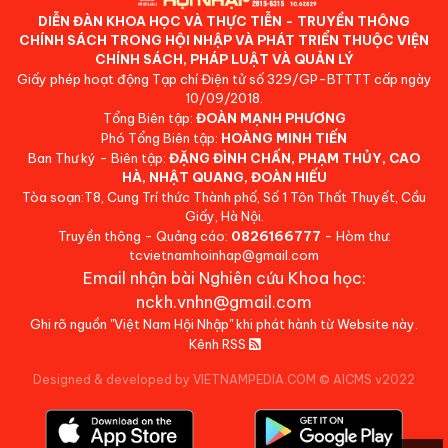
DIỄN ĐÀN KHOA HỌC VÀ THỰC TIỄN - TRUYỀN THÔNG
CHÍNH SÁCH TRONG HỘI NHẬP VÀ PHÁT TRIỂN THUỘC VIỆN
CHÍNH SÁCH, PHÁP LUẬT VÀ QUẢN LÝ
Giấy phép hoạt động Tạp chí Điện tử số 329/GP-BTTTT cấp ngày
10/09/2018.
Tổng Biên tập:
ĐOÀN MẠNH PHƯƠNG
Phó Tổng Biên tập:
HOÀNG MINH TIẾN
Ban Thư ký - Biên tập:
ĐẶNG ĐÌNH CHẤN, PHẠM THỦY, CAO
HÀ, NHẬT QUANG, ĐOÀN HIẾU
Tòa soạn:T8, Cung Trí thức Thành phố, Số 1 Tôn Thất Thuyết, Cầu
Giấy, Hà Nội.
Truyền thông - Quảng cáo:
0826166777
- Hòm thư:
tcvietnamhoinhap@gmail.com
Email nhận bài Nghiên cứu Khoa học:
nckh.vnhn@gmail.com
Ghi rõ nguồn "Việt Nam Hội Nhập" khi phát hành từ Website này.
Kênh RSS
Designed & developed by VIETNAMPEDIA.COM
©
AICMS v2022