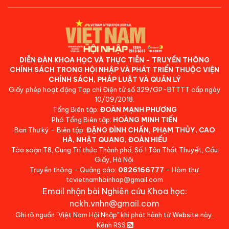
DIỄN ĐÀN KHOA HỌC VÀ THỰC TIỄN - TRUYỀN THÔNG
CHÍNH SÁCH TRONG HỘI NHẬP VÀ PHÁT TRIỂN THUỘC VIỆN
CHÍNH SÁCH, PHÁP LUẬT VÀ QUẢN LÝ
Giấy phép hoạt động Tạp chí Điện tử số 329/GP-BTTTT cấp ngày
10/09/2018.
Tổng Biên tập:
ĐOÀN MẠNH PHƯƠNG
Phó Tổng Biên tập:
HOÀNG MINH TIẾN
Ban Thư ký - Biên tập:
ĐẶNG ĐÌNH CHẤN, PHẠM THỦY, CAO
HÀ, NHẬT QUANG, ĐOÀN HIẾU
Tòa soạn:T8, Cung Trí thức Thành phố, Số 1 Tôn Thất Thuyết, Cầu
Giấy, Hà Nội.
Truyền thông - Quảng cáo:
0826166777
- Hòm thư:
tcvietnamhoinhap@gmail.com
Email nhận bài Nghiên cứu Khoa học:
nckh.vnhn@gmail.com
Ghi rõ nguồn "Việt Nam Hội Nhập" khi phát hành từ Website này.
Kênh RSS