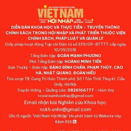
DIỄN ĐÀN KHOA HỌC VÀ THỰC TIỄN - TRUYỀN THÔNG
CHÍNH SÁCH TRONG HỘI NHẬP VÀ PHÁT TRIỂN THUỘC VIỆN
CHÍNH SÁCH, PHÁP LUẬT VÀ QUẢN LÝ
Giấy phép hoạt động Tạp chí Điện tử số 329/GP-BTTTT cấp ngày
10/09/2018.
Tổng Biên tập:
ĐOÀN MẠNH PHƯƠNG
Phó Tổng Biên tập:
HOÀNG MINH TIẾN
Ban Thư ký - Biên tập:
ĐẶNG ĐÌNH CHẤN, PHẠM THỦY, CAO
HÀ, NHẬT QUANG, ĐOÀN HIẾU
Tòa soạn:T8, Cung Trí thức Thành phố, Số 1 Tôn Thất Thuyết, Cầu
Giấy, Hà Nội.
Truyền thông - Quảng cáo:
0826166777
- Hòm thư:
tcvietnamhoinhap@gmail.com
Email nhận bài Nghiên cứu Khoa học:
nckh.vnhn@gmail.com
Ghi rõ nguồn "Việt Nam Hội Nhập" khi phát hành từ Website này.
Kênh RSS