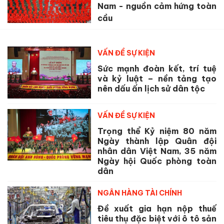
Nam - nguồn cảm hứng toàn
cầu
VẤN ĐỀ SỰ KIỆN
Sức mạnh đoàn kết, trí tuệ
và kỷ luật – nền tảng tạo
nên dấu ấn lịch sử dân tộc
VẤN ĐỀ SỰ KIỆN
Trọng thể Kỷ niệm 80 năm
Ngày thành lập Quân đội
nhân dân Việt Nam, 35 năm
Ngày hội Quốc phòng toàn
dân
NGÂN HÀNG TÀI CHÍNH
Đề xuất gia hạn nộp thuế
tiêu thụ đặc biệt với ô tô sản