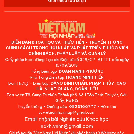
Giới thiệu tòa soạn
DIỄN ĐÀN KHOA HỌC VÀ THỰC TIỄN - TRUYỀN THÔNG
CHÍNH SÁCH TRONG HỘI NHẬP VÀ PHÁT TRIỂN THUỘC VIỆN
CHÍNH SÁCH, PHÁP LUẬT VÀ QUẢN LÝ
Giấy phép hoạt động Tạp chí Điện tử số 329/GP-BTTTT cấp ngày
10/09/2018.
Tổng Biên tập:
ĐOÀN MẠNH PHƯƠNG
Phó Tổng Biên tập:
HOÀNG MINH TIẾN
Ban Thư ký - Biên tập:
ĐẶNG ĐÌNH CHẤN, PHẠM THỦY, CAO
HÀ, NHẬT QUANG, ĐOÀN HIẾU
Tòa soạn:T8, Cung Trí thức Thành phố, Số 1 Tôn Thất Thuyết, Cầu
Giấy, Hà Nội.
Truyền thông - Quảng cáo:
0826166777
- Hòm thư:
tcvietnamhoinhap@gmail.com
Email nhận bài Nghiên cứu Khoa học:
nckh.vnhn@gmail.com
Ghi rõ nguồn "Việt Nam Hội Nhập" khi phát hành từ Website này.