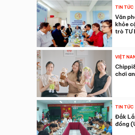
TIN TỨC
Văn ph
khỏe c
trò TƯ 
VIỆT NA
Chippi&
chơi a
TIN TỨC
Đắk Lắ
đồng (