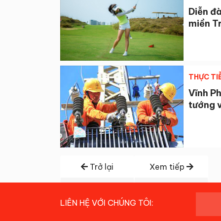
Diễn đà
miền T
THỰC TI
Vĩnh Ph
tướng v
Trở lại
Xem tiếp
LIÊN HỆ VỚI CHÚNG TÔI: