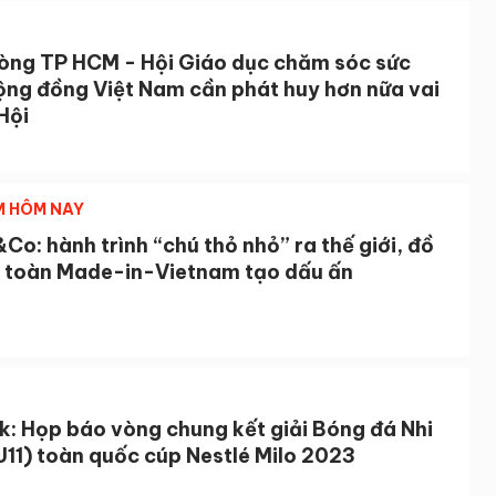
òng TP HCM - Hội Giáo dục chăm sóc sức
ộng đồng Việt Nam cần phát huy hơn nữa vai
Hội
M HÔM NAY
Co: hành trình “chú thỏ nhỏ” ra thế giới, đồ
n toàn Made-in-Vietnam tạo dấu ấn
k: Họp báo vòng chung kết giải Bóng đá Nhi
U11) toàn quốc cúp Nestlé Milo 2023