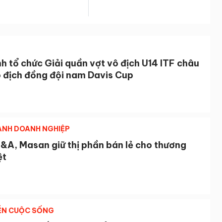
h tổ chức Giải quần vợt vô địch U14 ITF châu
ô địch đồng đội nam Davis Cup
NH DOANH NGHIỆP
&A, Masan giữ thị phần bán lẻ cho thương
ệt
ỄN CUỘC SỐNG