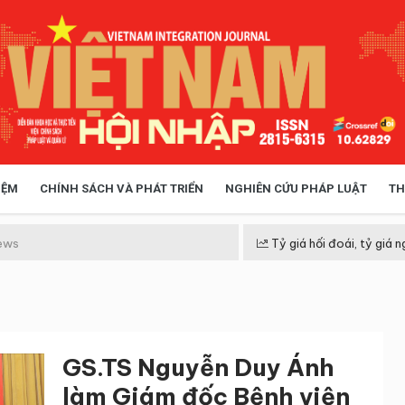
IỆM
CHÍNH SÁCH VÀ PHÁT TRIỂN
NGHIÊN CỨU PHÁP LUẬT
TH
HÓA XÃ HỘI
CHÍNH SÁCH
ews
Tỷ giá hối đoái, tỷ giá n
 TIỄN QUẢN LÝ
VIỆT NAM ĐIỂM ĐẾN
GS.TS Nguyễn Duy Ánh
làm Giám đốc Bệnh viện