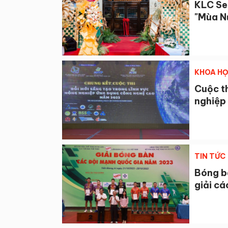
KLC Se
"Mùa N
KHOA H
Cuộc th
nghiệp
TIN TỨC
Bóng b
giải cá