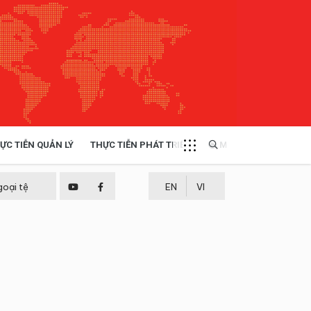
ỰC TIỄN QUẢN LÝ
THỰC TIỄN PHÁT TRIỂN
MULTIMEDIA
TÀI NGUYÊN - MÔI TRƯỜNG
goại tệ
EN
VI
THỰC TIỄN - KINH NGHIỆM