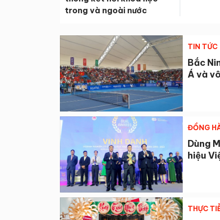
trong và ngoài nước
TIN TỨC
Bắc Nin
Á và v
ĐỒNG HÀ
Dùng M
hiệu Vi
THỰC TI