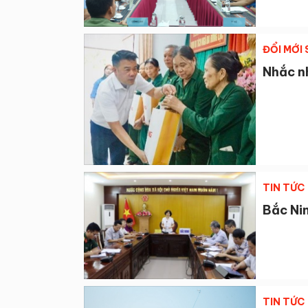
ĐỔI MỚI
Nhắc nh
TIN TỨC
Bắc Nin
TIN TỨC