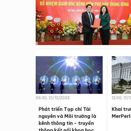
06:30, 21/12/2023
12:00, 17/
Phát triển Tạp chí Tài
Khai tr
nguyên và Môi trường là
MerPerl
kênh thông tin - truyền
thông kết nối khoa học