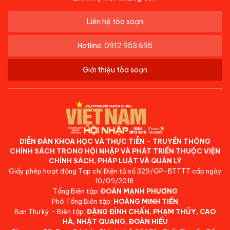
Liên hệ tòa soạn
Hotline: 0912 953 695
Giới thiệu tòa soạn
DIỄN ĐÀN KHOA HỌC VÀ THỰC TIỄN - TRUYỀN THÔNG
CHÍNH SÁCH TRONG HỘI NHẬP VÀ PHÁT TRIỂN THUỘC VIỆN
CHÍNH SÁCH, PHÁP LUẬT VÀ QUẢN LÝ
Giấy phép hoạt động Tạp chí Điện tử số 329/GP-BTTTT cấp ngày
10/09/2018.
Tổng Biên tập:
ĐOÀN MẠNH PHƯƠNG
Phó Tổng Biên tập:
HOÀNG MINH TIẾN
Ban Thư ký - Biên tập:
ĐẶNG ĐÌNH CHẤN, PHẠM THỦY, CAO
HÀ, NHẬT QUANG, ĐOÀN HIẾU