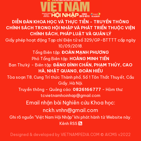
DIỄN ĐÀN KHOA HỌC VÀ THỰC TIỄN - TRUYỀN THÔNG
CHÍNH SÁCH TRONG HỘI NHẬP VÀ PHÁT TRIỂN THUỘC VIỆN
CHÍNH SÁCH, PHÁP LUẬT VÀ QUẢN LÝ
Giấy phép hoạt động Tạp chí Điện tử số 329/GP-BTTTT cấp ngày
10/09/2018.
Tổng Biên tập:
ĐOÀN MẠNH PHƯƠNG
Phó Tổng Biên tập:
HOÀNG MINH TIẾN
Ban Thư ký - Biên tập:
ĐẶNG ĐÌNH CHẤN, PHẠM THỦY, CAO
HÀ, NHẬT QUANG, ĐOÀN HIẾU
Tòa soạn:T8, Cung Trí thức Thành phố, Số 1 Tôn Thất Thuyết, Cầu
Giấy, Hà Nội.
Truyền thông - Quảng cáo:
0826166777
- Hòm thư:
tcvietnamhoinhap@gmail.com
Email nhận bài Nghiên cứu Khoa học:
nckh.vnhn@gmail.com
Ghi rõ nguồn "Việt Nam Hội Nhập" khi phát hành từ Website này.
Kênh RSS
Designed & developed by VIETNAMPEDIA.COM
©
AICMS v2022