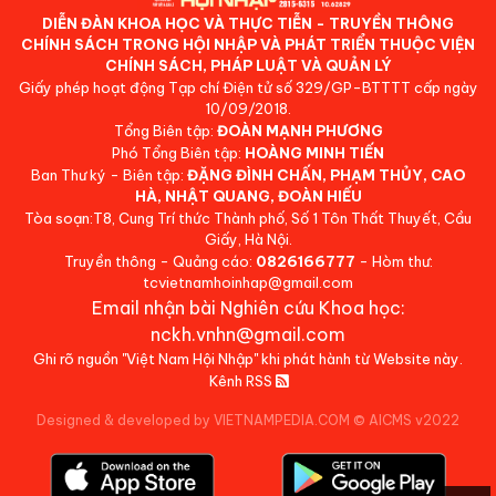
DIỄN ĐÀN KHOA HỌC VÀ THỰC TIỄN - TRUYỀN THÔNG
CHÍNH SÁCH TRONG HỘI NHẬP VÀ PHÁT TRIỂN THUỘC VIỆN
CHÍNH SÁCH, PHÁP LUẬT VÀ QUẢN LÝ
Giấy phép hoạt động Tạp chí Điện tử số 329/GP-BTTTT cấp ngày
10/09/2018.
Tổng Biên tập:
ĐOÀN MẠNH PHƯƠNG
Phó Tổng Biên tập:
HOÀNG MINH TIẾN
Ban Thư ký - Biên tập:
ĐẶNG ĐÌNH CHẤN, PHẠM THỦY, CAO
HÀ, NHẬT QUANG, ĐOÀN HIẾU
Tòa soạn:T8, Cung Trí thức Thành phố, Số 1 Tôn Thất Thuyết, Cầu
Giấy, Hà Nội.
Truyền thông - Quảng cáo:
0826166777
- Hòm thư:
tcvietnamhoinhap@gmail.com
Email nhận bài Nghiên cứu Khoa học:
nckh.vnhn@gmail.com
Ghi rõ nguồn "Việt Nam Hội Nhập" khi phát hành từ Website này.
Kênh RSS
Designed & developed by VIETNAMPEDIA.COM
©
AICMS v2022