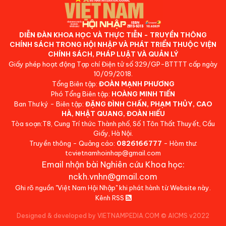
DIỄN ĐÀN KHOA HỌC VÀ THỰC TIỄN - TRUYỀN THÔNG
CHÍNH SÁCH TRONG HỘI NHẬP VÀ PHÁT TRIỂN THUỘC VIỆN
CHÍNH SÁCH, PHÁP LUẬT VÀ QUẢN LÝ
Giấy phép hoạt động Tạp chí Điện tử số 329/GP-BTTTT cấp ngày
10/09/2018.
Tổng Biên tập:
ĐOÀN MẠNH PHƯƠNG
Phó Tổng Biên tập:
HOÀNG MINH TIẾN
Ban Thư ký - Biên tập:
ĐẶNG ĐÌNH CHẤN, PHẠM THỦY, CAO
HÀ, NHẬT QUANG, ĐOÀN HIẾU
Tòa soạn:T8, Cung Trí thức Thành phố, Số 1 Tôn Thất Thuyết, Cầu
Giấy, Hà Nội.
Truyền thông - Quảng cáo:
0826166777
- Hòm thư:
tcvietnamhoinhap@gmail.com
Email nhận bài Nghiên cứu Khoa học:
nckh.vnhn@gmail.com
Ghi rõ nguồn "Việt Nam Hội Nhập" khi phát hành từ Website này.
Kênh RSS
Designed & developed by VIETNAMPEDIA.COM
©
AICMS v2022