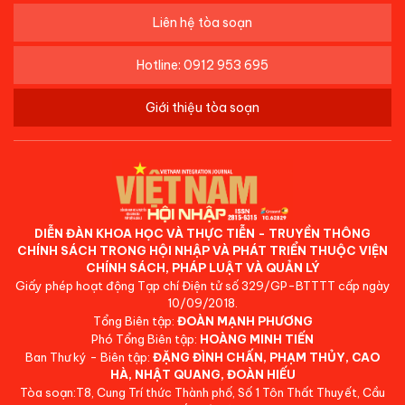
Liên hệ tòa soạn
Hotline: 0912 953 695
Giới thiệu tòa soạn
DIỄN ĐÀN KHOA HỌC VÀ THỰC TIỄN - TRUYỀN THÔNG
CHÍNH SÁCH TRONG HỘI NHẬP VÀ PHÁT TRIỂN THUỘC VIỆN
CHÍNH SÁCH, PHÁP LUẬT VÀ QUẢN LÝ
Giấy phép hoạt động Tạp chí Điện tử số 329/GP-BTTTT cấp ngày
10/09/2018.
Tổng Biên tập:
ĐOÀN MẠNH PHƯƠNG
Phó Tổng Biên tập:
HOÀNG MINH TIẾN
Ban Thư ký - Biên tập:
ĐẶNG ĐÌNH CHẤN, PHẠM THỦY, CAO
HÀ, NHẬT QUANG, ĐOÀN HIẾU
Tòa soạn:T8, Cung Trí thức Thành phố, Số 1 Tôn Thất Thuyết, Cầu