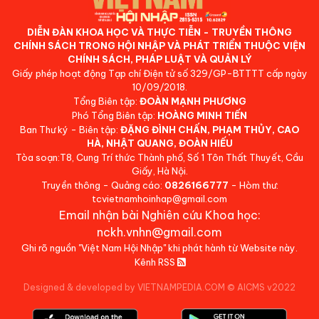
DIỄN ĐÀN KHOA HỌC VÀ THỰC TIỄN - TRUYỀN THÔNG
CHÍNH SÁCH TRONG HỘI NHẬP VÀ PHÁT TRIỂN THUỘC VIỆN
CHÍNH SÁCH, PHÁP LUẬT VÀ QUẢN LÝ
Giấy phép hoạt động Tạp chí Điện tử số 329/GP-BTTTT cấp ngày
10/09/2018.
Tổng Biên tập:
ĐOÀN MẠNH PHƯƠNG
Phó Tổng Biên tập:
HOÀNG MINH TIẾN
Ban Thư ký - Biên tập:
ĐẶNG ĐÌNH CHẤN, PHẠM THỦY, CAO
HÀ, NHẬT QUANG, ĐOÀN HIẾU
Tòa soạn:T8, Cung Trí thức Thành phố, Số 1 Tôn Thất Thuyết, Cầu
Giấy, Hà Nội.
Truyền thông - Quảng cáo:
0826166777
- Hòm thư:
tcvietnamhoinhap@gmail.com
Email nhận bài Nghiên cứu Khoa học:
nckh.vnhn@gmail.com
Ghi rõ nguồn "Việt Nam Hội Nhập" khi phát hành từ Website này.
Kênh RSS
Designed & developed by VIETNAMPEDIA.COM
©
AICMS v2022