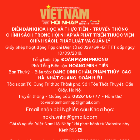
DIỄN ĐÀN KHOA HỌC VÀ THỰC TIỄN - TRUYỀN THÔNG
CHÍNH SÁCH TRONG HỘI NHẬP VÀ PHÁT TRIỂN THUỘC VIỆN
CHÍNH SÁCH, PHÁP LUẬT VÀ QUẢN LÝ
Giấy phép hoạt động Tạp chí Điện tử số 329/GP-BTTTT cấp ngày
10/09/2018.
Tổng Biên tập:
ĐOÀN MẠNH PHƯƠNG
Phó Tổng Biên tập:
HOÀNG MINH TIẾN
Ban Thư ký - Biên tập:
ĐẶNG ĐÌNH CHẤN, PHẠM THỦY, CAO
HÀ, NHẬT QUANG, ĐOÀN HIẾU
Tòa soạn:T8, Cung Trí thức Thành phố, Số 1 Tôn Thất Thuyết, Cầu
Giấy, Hà Nội.
Truyền thông - Quảng cáo:
0826166777
- Hòm thư:
tcvietnamhoinhap@gmail.com
Email nhận bài Nghiên cứu Khoa học:
nckh.vnhn@gmail.com
Ghi rõ nguồn "Việt Nam Hội Nhập" khi phát hành từ Website này.
Kênh RSS