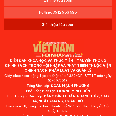
Liên hệ tòa soạn
Hotline: 0912 953 695
Giới thiệu tòa soạn
DIỄN ĐÀN KHOA HỌC VÀ THỰC TIỄN - TRUYỀN THÔNG
CHÍNH SÁCH TRONG HỘI NHẬP VÀ PHÁT TRIỂN THUỘC VIỆN
CHÍNH SÁCH, PHÁP LUẬT VÀ QUẢN LÝ
Giấy phép hoạt động Tạp chí Điện tử số 329/GP-BTTTT cấp ngày
10/09/2018.
Tổng Biên tập:
ĐOÀN MẠNH PHƯƠNG
Phó Tổng Biên tập:
HOÀNG MINH TIẾN
Ban Thư ký - Biên tập:
ĐẶNG ĐÌNH CHẤN, PHẠM THỦY, CAO
HÀ, NHẬT QUANG, ĐOÀN HIẾU
Tòa soạn:T8, Cung Trí thức Thành phố, Số 1 Tôn Thất Thuyết, Cầu
Giấy, Hà Nội.