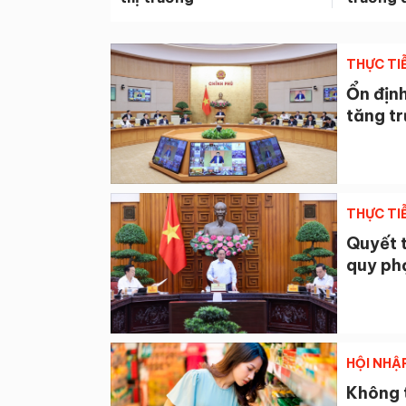
THỰC TI
Ổn định
tăng t
THỰC TI
Quyết 
quy ph
HỘI NHẬ
Không 