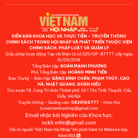
DIỄN ĐÀN KHOA HỌC VÀ THỰC TIỄN - TRUYỀN THÔNG
CHÍNH SÁCH TRONG HỘI NHẬP VÀ PHÁT TRIỂN THUỘC VIỆN
CHÍNH SÁCH, PHÁP LUẬT VÀ QUẢN LÝ
Giấy phép hoạt động Tạp chí Điện tử số 329/GP-BTTTT cấp ngày
10/09/2018.
Tổng Biên tập:
ĐOÀN MẠNH PHƯƠNG
Phó Tổng Biên tập:
HOÀNG MINH TIẾN
Ban Thư ký - Biên tập:
ĐẶNG ĐÌNH CHẤN, PHẠM THỦY, CAO
HÀ, NHẬT QUANG, ĐOÀN HIẾU
Tòa soạn:T8, Cung Trí thức Thành phố, Số 1 Tôn Thất Thuyết, Cầu
Giấy, Hà Nội.
Truyền thông - Quảng cáo:
0826166777
- Hòm thư:
tcvietnamhoinhap@gmail.com
Email nhận bài Nghiên cứu Khoa học:
nckh.vnhn@gmail.com
Ghi rõ nguồn "Việt Nam Hội Nhập" khi phát hành từ Website này.
Kênh RSS