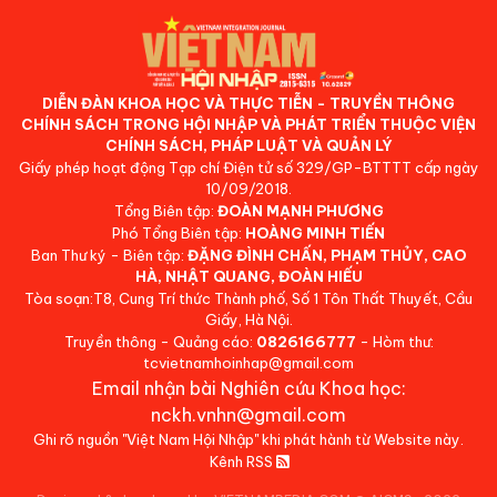
DIỄN ĐÀN KHOA HỌC VÀ THỰC TIỄN - TRUYỀN THÔNG
CHÍNH SÁCH TRONG HỘI NHẬP VÀ PHÁT TRIỂN THUỘC VIỆN
CHÍNH SÁCH, PHÁP LUẬT VÀ QUẢN LÝ
Giấy phép hoạt động Tạp chí Điện tử số 329/GP-BTTTT cấp ngày
10/09/2018.
Tổng Biên tập:
ĐOÀN MẠNH PHƯƠNG
Phó Tổng Biên tập:
HOÀNG MINH TIẾN
Ban Thư ký - Biên tập:
ĐẶNG ĐÌNH CHẤN, PHẠM THỦY, CAO
HÀ, NHẬT QUANG, ĐOÀN HIẾU
Tòa soạn:T8, Cung Trí thức Thành phố, Số 1 Tôn Thất Thuyết, Cầu
Giấy, Hà Nội.
Truyền thông - Quảng cáo:
0826166777
- Hòm thư:
tcvietnamhoinhap@gmail.com
Email nhận bài Nghiên cứu Khoa học:
nckh.vnhn@gmail.com
Ghi rõ nguồn "Việt Nam Hội Nhập" khi phát hành từ Website này.
Kênh RSS