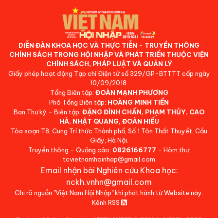
DIỄN ĐÀN KHOA HỌC VÀ THỰC TIỄN - TRUYỀN THÔNG
CHÍNH SÁCH TRONG HỘI NHẬP VÀ PHÁT TRIỂN THUỘC VIỆN
CHÍNH SÁCH, PHÁP LUẬT VÀ QUẢN LÝ
Giấy phép hoạt động Tạp chí Điện tử số 329/GP-BTTTT cấp ngày
10/09/2018.
Tổng Biên tập:
ĐOÀN MẠNH PHƯƠNG
Phó Tổng Biên tập:
HOÀNG MINH TIẾN
Ban Thư ký - Biên tập:
ĐẶNG ĐÌNH CHẤN, PHẠM THỦY, CAO
HÀ, NHẬT QUANG, ĐOÀN HIẾU
Tòa soạn:T8, Cung Trí thức Thành phố, Số 1 Tôn Thất Thuyết, Cầu
Giấy, Hà Nội.
Truyền thông - Quảng cáo:
0826166777
- Hòm thư:
tcvietnamhoinhap@gmail.com
Email nhận bài Nghiên cứu Khoa học:
nckh.vnhn@gmail.com
Ghi rõ nguồn "Việt Nam Hội Nhập" khi phát hành từ Website này.
Kênh RSS