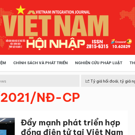
IỆM
CHÍNH SÁCH VÀ PHÁT TRIỂN
NGHIÊN CỨU PHÁP LUẬT
TH
HÓA XÃ HỘI
CHÍNH SÁCH
ews
Tỷ giá hối đoái, tỷ giá n
5/2021/NĐ-CP
 TIỄN QUẢN LÝ
VIỆT NAM ĐIỂM ĐẾN
Đẩy mạnh phát triển hợp
đồng điện tử tại Việt Nam