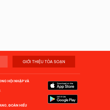
GIỚI THIỆU TÒA SOẠN
ONG HỘI NHẬP VÀ
.
ANG, ĐOÀN HIẾU