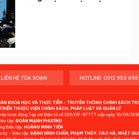
LIÊN HỆ TÒA SOẠN
HOTLINE: 0912 953 695
ĐÀN KHOA HỌC VÀ THỰC TIỄN - TRUYỀN THÔNG CHÍNH SÁCH TR
TRIỂN THUỘC VIỆN CHÍNH SÁCH, PHÁP LUẬT VÀ QUẢN LÝ
hép hoạt động Tạp chí Điện tử số 329/GP-BTTTT cấp ngày 10/09/2018
iên tập:
ĐOÀN MẠNH PHƯƠNG
ng Biên tập:
HOÀNG MINH TIẾN
ư ký - Biên tập:
ĐẶNG ĐÌNH CHẤN, PHẠM THỦY, CAO HÀ, NHẬT QU