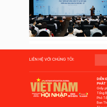
LIÊN HỆ VỚI CHÚNG TÔI:
DIỄN 
PHÁT 
Giấy p
Tổng B
Phó Tổ
Ban Th