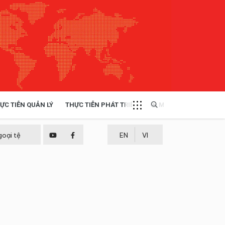
ỰC TIỄN QUẢN LÝ
THỰC TIỄN PHÁT TRIỂN
MULTIMEDIA
TÀI NGUYÊN - MÔI TRƯỜNG
goại tệ
EN
VI
THỰC TIỄN - KINH NGHIỆM