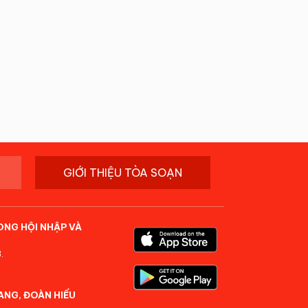
GIỚI THIỆU TÒA SOẠN
ONG HỘI NHẬP VÀ
.
ANG, ĐOÀN HIẾU