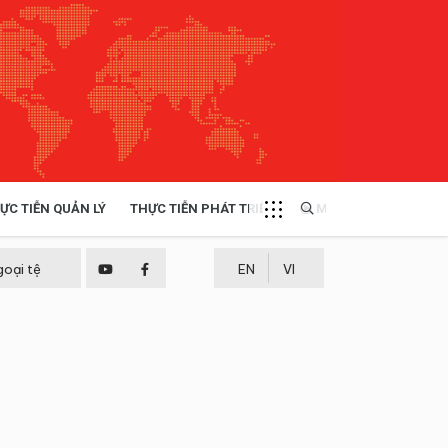
ỰC TIỄN QUẢN LÝ
THỰC TIỄN PHÁT TRIỂN
MULTIMEDIA
TÀI NGUYÊN - MÔI TRƯỜNG
goại tệ
EN
VI
THỰC TIỄN - KINH NGHIỆM