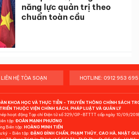
năng lực quản trị theo
chuẩn toàn cầu
LIÊN HỆ TÒA SOẠN
HOTLINE: 0912 953 695
ĐÀN KHOA HỌC VÀ THỰC TIỄN - TRUYỀN THÔNG CHÍNH SÁCH TR
TRIỂN THUỘC VIỆN CHÍNH SÁCH, PHÁP LUẬT VÀ QUẢN LÝ
hép hoạt động Tạp chí Điện tử số 329/GP-BTTTT cấp ngày 10/09/2018
iên tập:
ĐOÀN MẠNH PHƯƠNG
ng Biên tập:
HOÀNG MINH TIẾN
ư ký - Biên tập:
ĐẶNG ĐÌNH CHẤN, PHẠM THỦY, CAO HÀ, NHẬT QU