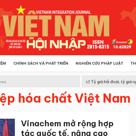
IỆM
CHÍNH SÁCH VÀ PHÁT TRIỂN
NGHIÊN CỨU PHÁP LUẬT
TH
HÓA XÃ HỘI
CHÍNH SÁCH
ews
Tỷ giá hối đoái, tỷ giá n
ệp hóa chất Việt Nam
 TIỄN QUẢN LÝ
VIỆT NAM ĐIỂM ĐẾN
Vinachem mở rộng hợp
tác quốc tế, nâng cao