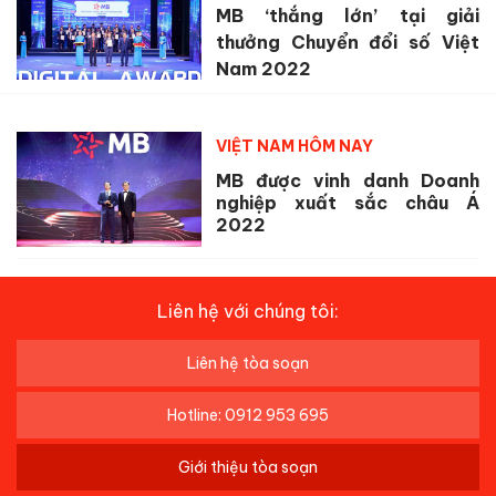
MB ‘thắng lớn’ tại giải
thưởng Chuyển đổi số Việt
Nam 2022
VIỆT NAM HÔM NAY
MB được vinh danh Doanh
nghiệp xuất sắc châu Á
2022
Liên hệ với chúng tôi:
Liên hệ tòa soạn
Hotline: 0912 953 695
Giới thiệu tòa soạn