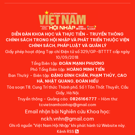
DIỄN ĐÀN KHOA HỌC VÀ THỰC TIỄN - TRUYỀN THÔNG
CHÍNH SÁCH TRONG HỘI NHẬP VÀ PHÁT TRIỂN THUỘC VIỆN
CHÍNH SÁCH, PHÁP LUẬT VÀ QUẢN LÝ
Giấy phép hoạt động Tạp chí Điện tử số 329/GP-BTTTT cấp ngày
10/09/2018.
Tổng Biên tập:
ĐOÀN MẠNH PHƯƠNG
Phó Tổng Biên tập:
HOÀNG MINH TIẾN
Ban Thư ký - Biên tập:
ĐẶNG ĐÌNH CHẤN, PHẠM THỦY, CAO
HÀ, NHẬT QUANG, ĐOÀN HIẾU
Tòa soạn:T8, Cung Trí thức Thành phố, Số 1 Tôn Thất Thuyết, Cầu
Giấy, Hà Nội.
Truyền thông - Quảng cáo:
0826166777
- Hòm thư:
tcvietnamhoinhap@gmail.com
Email nhận bài Nghiên cứu Khoa học:
nckh.vnhn@gmail.com
Ghi rõ nguồn "Việt Nam Hội Nhập" khi phát hành từ Website này.
Kênh RSS