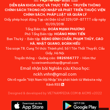
DIỄN ĐÀN KHOA HỌC VÀ THỰC TIỄN - TRUYỀN THÔNG
CHÍNH SÁCH TRONG HỘI NHẬP VÀ PHÁT TRIỂN THUỘC VIỆN
CHÍNH SÁCH, PHÁP LUẬT VÀ QUẢN LÝ
Giấy phép hoạt động Tạp chí Điện tử số 329/GP-BTTTT cấp ngày
10/09/2018.
Tổng Biên tập:
ĐOÀN MẠNH PHƯƠNG
Phó Tổng Biên tập:
HOÀNG MINH TIẾN
Ban Thư ký - Biên tập:
ĐẶNG ĐÌNH CHẤN, PHẠM THỦY, CAO
HÀ, NHẬT QUANG, ĐOÀN HIẾU
Tòa soạn:T8, Cung Trí thức Thành phố, Số 1 Tôn Thất Thuyết, Cầu
Giấy, Hà Nội.
Truyền thông - Quảng cáo:
0826166777
- Hòm thư:
tcvietnamhoinhap@gmail.com
Email nhận bài Nghiên cứu Khoa học:
nckh.vnhn@gmail.com
Ghi rõ nguồn "Việt Nam Hội Nhập" khi phát hành từ Website này.
Kênh RSS
Designed & developed by VIETNAMPEDIA.COM
©
AICMS v2022