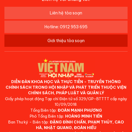
Liên hệ tòa soạn
Hotline: 0912 953 695
Giới thiệu tòa soạn
DIỄN ĐÀN KHOA HỌC VÀ THỰC TIỄN - TRUYỀN THÔNG
CHÍNH SÁCH TRONG HỘI NHẬP VÀ PHÁT TRIỂN THUỘC VIỆN
CHÍNH SÁCH, PHÁP LUẬT VÀ QUẢN LÝ
Giấy phép hoạt động Tạp chí Điện tử số 329/GP-BTTTT cấp ngày
10/09/2018.
Tổng Biên tập:
ĐOÀN MẠNH PHƯƠNG
Phó Tổng Biên tập:
HOÀNG MINH TIẾN
Ban Thư ký - Biên tập:
ĐẶNG ĐÌNH CHẤN, PHẠM THỦY, CAO
HÀ, NHẬT QUANG, ĐOÀN HIẾU