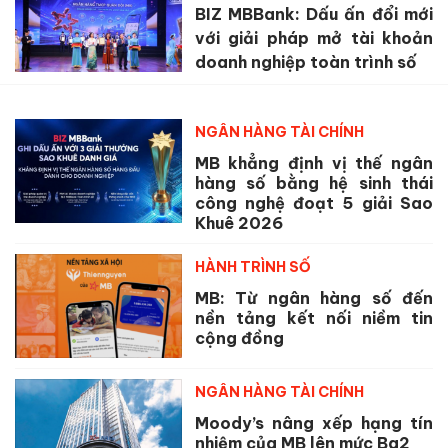
BIZ MBBank: Dấu ấn đổi mới
với giải pháp mở tài khoản
doanh nghiệp toàn trình số
NGÂN HÀNG TÀI CHÍNH
MB khẳng định vị thế ngân
hàng số bằng hệ sinh thái
công nghệ đoạt 5 giải Sao
Khuê 2026
HÀNH TRÌNH SỐ
MB: Từ ngân hàng số đến
nền tảng kết nối niềm tin
cộng đồng
NGÂN HÀNG TÀI CHÍNH
Moody’s nâng xếp hạng tín
nhiệm của MB lên mức Ba2