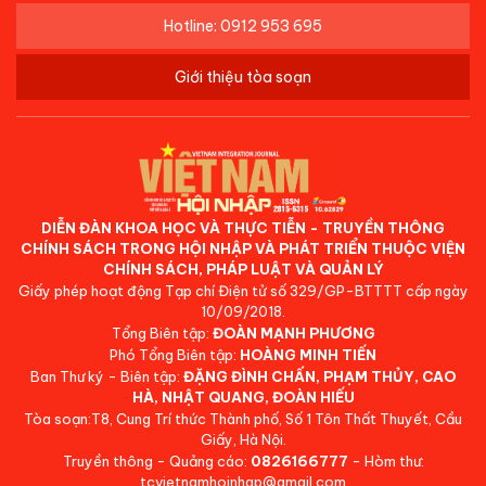
Hotline: 0912 953 695
Giới thiệu tòa soạn
DIỄN ĐÀN KHOA HỌC VÀ THỰC TIỄN - TRUYỀN THÔNG
CHÍNH SÁCH TRONG HỘI NHẬP VÀ PHÁT TRIỂN THUỘC VIỆN
CHÍNH SÁCH, PHÁP LUẬT VÀ QUẢN LÝ
Giấy phép hoạt động Tạp chí Điện tử số 329/GP-BTTTT cấp ngày
10/09/2018.
Tổng Biên tập:
ĐOÀN MẠNH PHƯƠNG
Phó Tổng Biên tập:
HOÀNG MINH TIẾN
Ban Thư ký - Biên tập:
ĐẶNG ĐÌNH CHẤN, PHẠM THỦY, CAO
HÀ, NHẬT QUANG, ĐOÀN HIẾU
Tòa soạn:T8, Cung Trí thức Thành phố, Số 1 Tôn Thất Thuyết, Cầu
Giấy, Hà Nội.
Truyền thông - Quảng cáo:
0826166777
- Hòm thư:
tcvietnamhoinhap@gmail.com