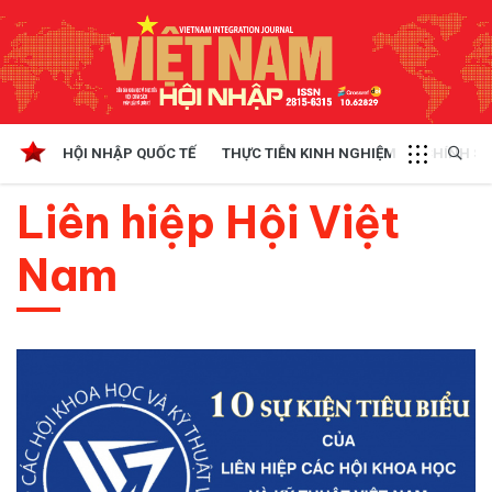
HỘI NHẬP QUỐC TẾ
THỰC TIỄN KINH NGHIỆM
CHÍNH SÁ
Liên hiệp Hội Việt
Nam