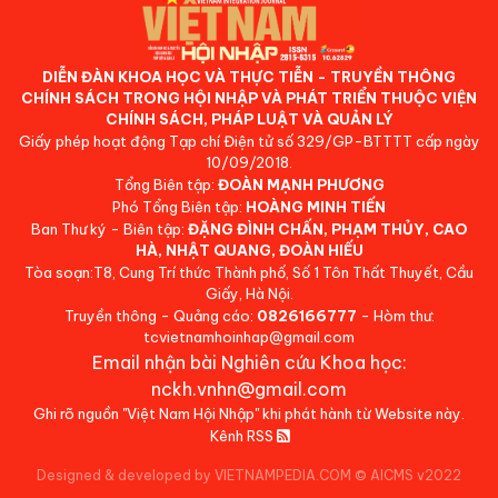
DIỄN ĐÀN KHOA HỌC VÀ THỰC TIỄN - TRUYỀN THÔNG
CHÍNH SÁCH TRONG HỘI NHẬP VÀ PHÁT TRIỂN THUỘC VIỆN
CHÍNH SÁCH, PHÁP LUẬT VÀ QUẢN LÝ
Giấy phép hoạt động Tạp chí Điện tử số 329/GP-BTTTT cấp ngày
10/09/2018.
Tổng Biên tập:
ĐOÀN MẠNH PHƯƠNG
Phó Tổng Biên tập:
HOÀNG MINH TIẾN
Ban Thư ký - Biên tập:
ĐẶNG ĐÌNH CHẤN, PHẠM THỦY, CAO
HÀ, NHẬT QUANG, ĐOÀN HIẾU
Tòa soạn:T8, Cung Trí thức Thành phố, Số 1 Tôn Thất Thuyết, Cầu
Giấy, Hà Nội.
Truyền thông - Quảng cáo:
0826166777
- Hòm thư:
tcvietnamhoinhap@gmail.com
Email nhận bài Nghiên cứu Khoa học:
nckh.vnhn@gmail.com
Ghi rõ nguồn "Việt Nam Hội Nhập" khi phát hành từ Website này.
Kênh RSS
Designed & developed by VIETNAMPEDIA.COM
©
AICMS v2022