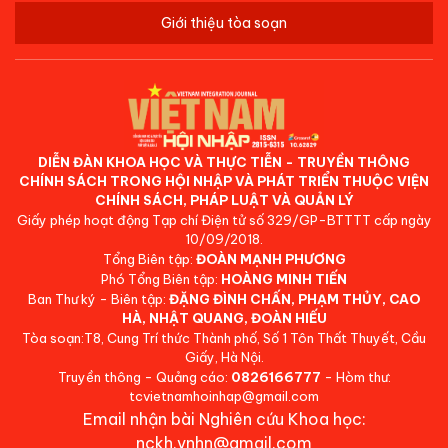
Giới thiệu tòa soạn
DIỄN ĐÀN KHOA HỌC VÀ THỰC TIỄN - TRUYỀN THÔNG
CHÍNH SÁCH TRONG HỘI NHẬP VÀ PHÁT TRIỂN THUỘC VIỆN
CHÍNH SÁCH, PHÁP LUẬT VÀ QUẢN LÝ
Giấy phép hoạt động Tạp chí Điện tử số 329/GP-BTTTT cấp ngày
10/09/2018.
Tổng Biên tập:
ĐOÀN MẠNH PHƯƠNG
Phó Tổng Biên tập:
HOÀNG MINH TIẾN
Ban Thư ký - Biên tập:
ĐẶNG ĐÌNH CHẤN, PHẠM THỦY, CAO
HÀ, NHẬT QUANG, ĐOÀN HIẾU
Tòa soạn:T8, Cung Trí thức Thành phố, Số 1 Tôn Thất Thuyết, Cầu
Giấy, Hà Nội.
Truyền thông - Quảng cáo:
0826166777
- Hòm thư:
tcvietnamhoinhap@gmail.com
Email nhận bài Nghiên cứu Khoa học:
nckh.vnhn@gmail.com