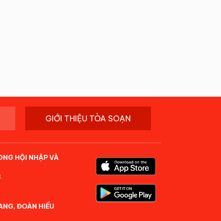
GIỚI THIỆU TÒA SOẠN
ONG HỘI NHẬP VÀ
.
ANG, ĐOÀN HIẾU