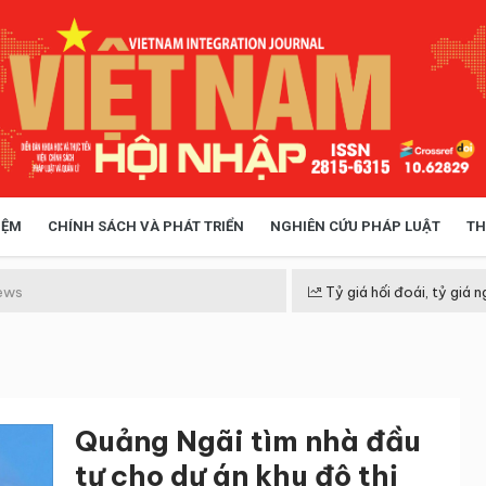
IỆM
CHÍNH SÁCH VÀ PHÁT TRIỂN
NGHIÊN CỨU PHÁP LUẬT
TH
HÓA XÃ HỘI
CHÍNH SÁCH
ews
Tỷ giá hối đoái, tỷ giá n
 TIỄN QUẢN LÝ
VIỆT NAM ĐIỂM ĐẾN
Quảng Ngãi tìm nhà đầu
tư cho dự án khu đô thị