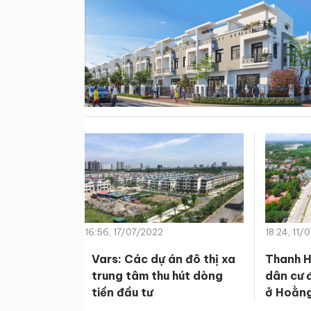
16:56, 17/07/2022
18:24, 11/
Vars: Các dự án đô thị xa
Thanh H
trung tâm thu hút dòng
dân cư 
tiền đầu tư
ở Hoằn