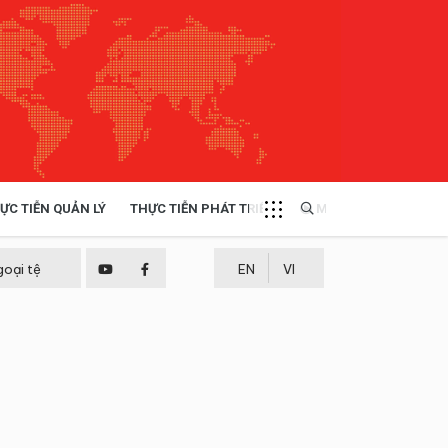
ỰC TIỄN QUẢN LÝ
THỰC TIỄN PHÁT TRIỂN
MULTIMEDIA
TÀI NGUYÊN - MÔI TRƯỜNG
goại tệ
EN
VI
THỰC TIỄN - KINH NGHIỆM