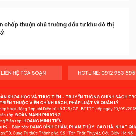
 chấp thuận chủ trường đầu tư khu đô thị
tỷ
LIÊN HỆ TÒA SOẠN
HOTLINE: 0912 953 695
ĐÀN KHOA HỌC VÀ THỰC TIỄN - TRUYỀN THÔNG CHÍNH SÁCH TR
TRIỂN THUỘC VIỆN CHÍNH SÁCH, PHÁP LUẬT VÀ QUẢN LÝ
hép hoạt động Tạp chí Điện tử số 329/GP-BTTTT cấp ngày 10/09/2018
iên tập:
ĐOÀN MẠNH PHƯƠNG
ng Biên tập:
HOÀNG MINH TIẾN
ư ký - Biên tập:
ĐẶNG ĐÌNH CHẤN, PHẠM THỦY, CAO HÀ, NHẬT QU
ạn:T8, Cung Trí thức Thành phố, Số 1 Tôn Thất Thuyết, Cầu Giấy, Hà Nội.