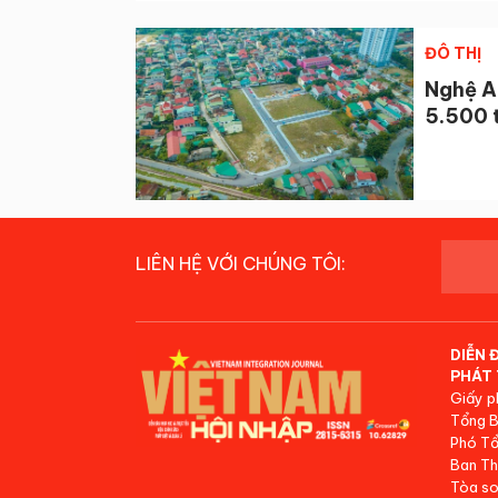
ĐÔ THỊ
Nghệ An
5.500 
LIÊN HỆ VỚI CHÚNG TÔI:
DIỄN 
PHÁT 
Giấy p
Tổng B
Phó Tổ
Ban Th
Tòa so