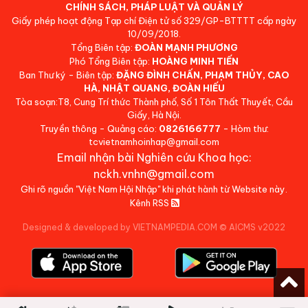
CHÍNH SÁCH, PHÁP LUẬT VÀ QUẢN LÝ
Giấy phép hoạt động Tạp chí Điện tử số 329/GP-BTTTT cấp ngày
10/09/2018.
Tổng Biên tập:
ĐOÀN MẠNH PHƯƠNG
Phó Tổng Biên tập:
HOÀNG MINH TIẾN
Ban Thư ký - Biên tập:
ĐẶNG ĐÌNH CHẤN, PHẠM THỦY, CAO
HÀ, NHẬT QUANG, ĐOÀN HIẾU
Tòa soạn:T8, Cung Trí thức Thành phố, Số 1 Tôn Thất Thuyết, Cầu
Giấy, Hà Nội.
Truyền thông - Quảng cáo:
0826166777
- Hòm thư:
tcvietnamhoinhap@gmail.com
Email nhận bài Nghiên cứu Khoa học:
nckh.vnhn@gmail.com
Ghi rõ nguồn "Việt Nam Hội Nhập" khi phát hành từ Website này.
Kênh RSS
Designed & developed by VIETNAMPEDIA.COM
©
AICMS v2022