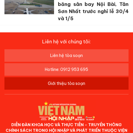
băng sân bay Nội Bài, Tân
Sơn Nhất trước nghỉ lễ 30/4
và 1/5
Liên hệ với chúng tôi:
Liên hệ tòa soạn
Hotline: 0912 953 695
Giới thiệu tòa soạn
DIỄN ĐÀN KHOA HỌC VÀ THỰC TIỄN - TRUYỀN THÔNG
CHÍNH SÁCH TRONG HỘI NHẬP VÀ PHÁT TRIỂN THUỘC VIỆN