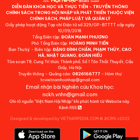
DIỄN ĐÀN KHOA HỌC VÀ THỰC TIỄN - TRUYỀN THÔNG
CHÍNH SÁCH TRONG HỘI NHẬP VÀ PHÁT TRIỂN THUỘC VIỆN
CHÍNH SÁCH, PHÁP LUẬT VÀ QUẢN LÝ
Giấy phép hoạt động Tạp chí Điện tử số 329/GP-BTTTT cấp ngày
10/09/2018.
Tổng Biên tập:
ĐOÀN MẠNH PHƯƠNG
Phó Tổng Biên tập:
HOÀNG MINH TIẾN
Ban Thư ký - Biên tập:
ĐẶNG ĐÌNH CHẤN, PHẠM THỦY, CAO
HÀ, NHẬT QUANG, ĐOÀN HIẾU
Tòa soạn:T8, Cung Trí thức Thành phố, Số 1 Tôn Thất Thuyết, Cầu
Giấy, Hà Nội.
Truyền thông - Quảng cáo:
0826166777
- Hòm thư:
tcvietnamhoinhap@gmail.com
Email nhận bài Nghiên cứu Khoa học:
nckh.vnhn@gmail.com
Ghi rõ nguồn "Việt Nam Hội Nhập" khi phát hành từ Website này.
Kênh RSS
Designed & developed by VIETNAMPEDIA.COM
©
AICMS v2022