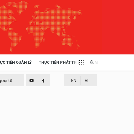
ỰC TIỄN QUẢN LÝ
THỰC TIỄN PHÁT TRIỂN
MULTIMEDIA
TÀI NGUYÊN - MÔI TRƯỜNG
goại tệ
EN
VI
THỰC TIỄN - KINH NGHIỆM