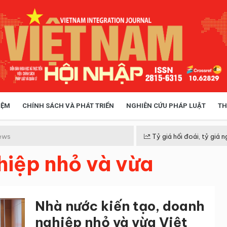
IỆM
CHÍNH SÁCH VÀ PHÁT TRIỂN
NGHIÊN CỨU PHÁP LUẬT
TH
HÓA XÃ HỘI
CHÍNH SÁCH
ews
Tỷ giá hối đoái, tỷ giá n
hiệp nhỏ và vừa
 TIỄN QUẢN LÝ
VIỆT NAM ĐIỂM ĐẾN
Nhà nước kiến tạo, doanh
nghiệp nhỏ và vừa Việt