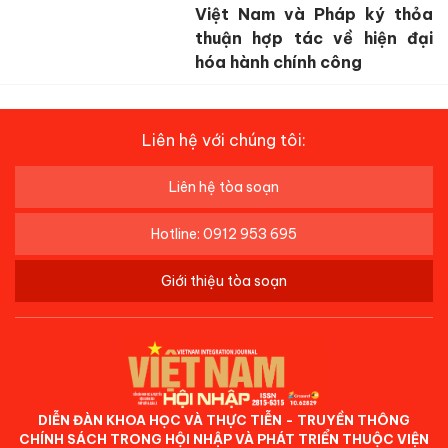
Việt Nam và Pháp ký thỏa
thuận hợp tác về hiện đại
hóa hành chính công
Liên hệ với chúng tôi:
Liên hệ tòa soạn
Hotline: 0912 953 695
Giới thiệu tòa soạn
DIỄN ĐÀN KHOA HỌC VÀ THỰC TIỄN - TRUYỀN THÔNG
CHÍNH SÁCH TRONG HỘI NHẬP VÀ PHÁT TRIỂN THUỘC VIỆN