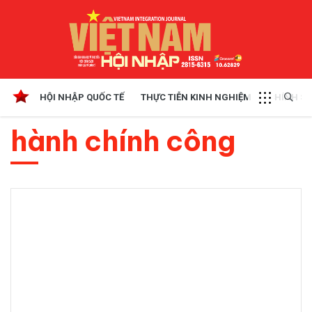
HỘI NHẬP QUỐC TẾ
THỰC TIỄN KINH NGHIỆM
CHÍNH SÁ
hành chính công