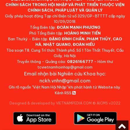
CHÍNH SÁCH TRONG HỘI NHẬP VÀ PHÁT TRIỂN THUỘC VIỆN
CHÍNH SÁCH, PHÁP LUẬT VÀ QUẢN LÝ
Giấy phép hoạt động Tạp chí Điện tử số 329/GP-BTTTT cấp ngày
10/09/2018.
Tổng Biên tập:
ĐOÀN MẠNH PHƯƠNG
Phó Tổng Biên tập:
HOÀNG MINH TIẾN
Ban Thư ký - Biên tập:
ĐẶNG ĐÌNH CHẤN, PHẠM THỦY, CAO
HÀ, NHẬT QUANG, ĐOÀN HIẾU
Tòa soạn:T8, Cung Trí thức Thành phố, Số 1 Tôn Thất Thuyết, Cầu
Giấy, Hà Nội.
Truyền thông - Quảng cáo:
0826166777
- Hòm thư:
tcvietnamhoinhap@gmail.com
Email nhận bài Nghiên cứu Khoa học:
nckh.vnhn@gmail.com
Ghi rõ nguồn "Việt Nam Hội Nhập" khi phát hành từ Website này.
Kênh RSS
Designed & developed by VIETNAMPEDIA.COM
©
AICMS v2022