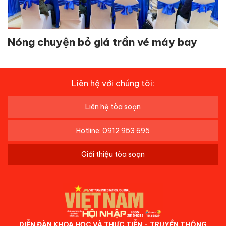
Nóng chuyện bỏ giá trần vé máy bay
Liên hệ với chúng tôi:
Liên hệ tòa soạn
Hotline: 0912 953 695
Giới thiệu tòa soạn
DIỄN ĐÀN KHOA HỌC VÀ THỰC TIỄN - TRUYỀN THÔNG