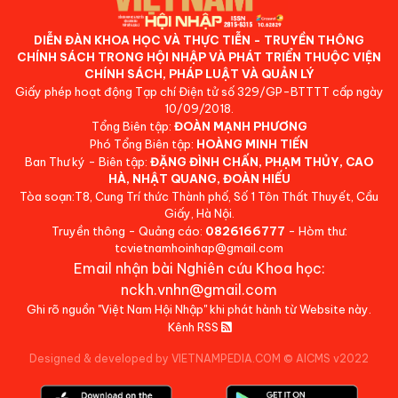
DIỄN ĐÀN KHOA HỌC VÀ THỰC TIỄN - TRUYỀN THÔNG
CHÍNH SÁCH TRONG HỘI NHẬP VÀ PHÁT TRIỂN THUỘC VIỆN
CHÍNH SÁCH, PHÁP LUẬT VÀ QUẢN LÝ
Giấy phép hoạt động Tạp chí Điện tử số 329/GP-BTTTT cấp ngày
10/09/2018.
Tổng Biên tập:
ĐOÀN MẠNH PHƯƠNG
Phó Tổng Biên tập:
HOÀNG MINH TIẾN
Ban Thư ký - Biên tập:
ĐẶNG ĐÌNH CHẤN, PHẠM THỦY, CAO
HÀ, NHẬT QUANG, ĐOÀN HIẾU
Tòa soạn:T8, Cung Trí thức Thành phố, Số 1 Tôn Thất Thuyết, Cầu
Giấy, Hà Nội.
Truyền thông - Quảng cáo:
0826166777
- Hòm thư:
tcvietnamhoinhap@gmail.com
Email nhận bài Nghiên cứu Khoa học:
nckh.vnhn@gmail.com
Ghi rõ nguồn "Việt Nam Hội Nhập" khi phát hành từ Website này.
Kênh RSS
Designed & developed by VIETNAMPEDIA.COM
©
AICMS v2022