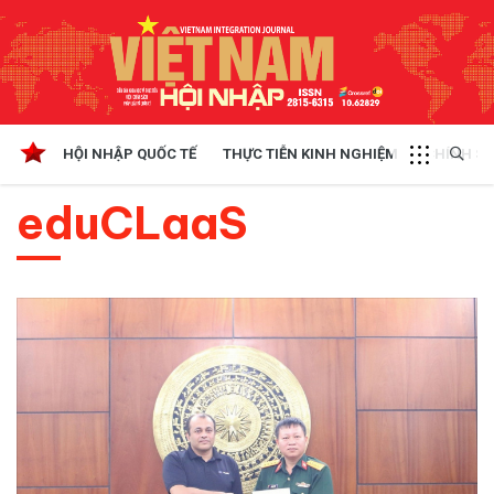
HỘI NHẬP QUỐC TẾ
THỰC TIỄN KINH NGHIỆM
CHÍNH SÁ
eduCLaaS