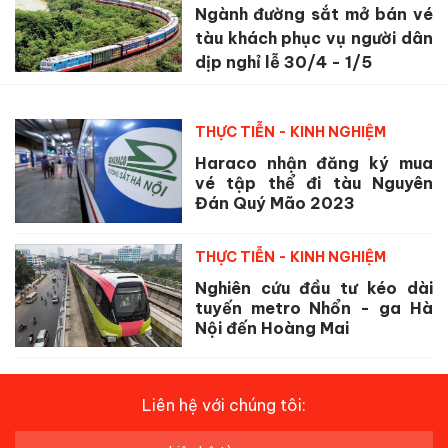
Ngành đường sắt mở bán vé
tàu khách phục vụ người dân
dịp nghỉ lễ 30/4 - 1/5
THỰC TIỄN - KINH NGHIỆM
Haraco nhận đăng ký mua
vé tập thể đi tàu Nguyên
Đán Quý Mão 2023
THỰC TIỄN - KINH NGHIỆM
Nghiên cứu đầu tư kéo dài
tuyến metro Nhổn - ga Hà
Nội đến Hoàng Mai
Liên hệ với chúng tôi: