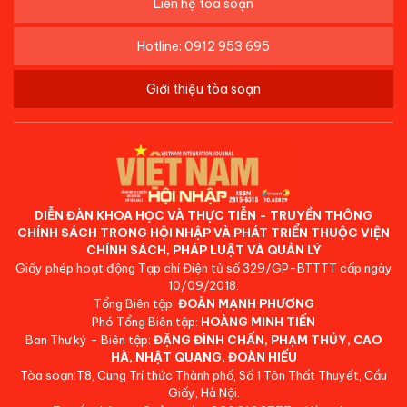
Liên hệ tòa soạn
Hotline: 0912 953 695
Giới thiệu tòa soạn
DIỄN ĐÀN KHOA HỌC VÀ THỰC TIỄN - TRUYỀN THÔNG
CHÍNH SÁCH TRONG HỘI NHẬP VÀ PHÁT TRIỂN THUỘC VIỆN
CHÍNH SÁCH, PHÁP LUẬT VÀ QUẢN LÝ
Giấy phép hoạt động Tạp chí Điện tử số 329/GP-BTTTT cấp ngày
10/09/2018.
Tổng Biên tập:
ĐOÀN MẠNH PHƯƠNG
Phó Tổng Biên tập:
HOÀNG MINH TIẾN
Ban Thư ký - Biên tập:
ĐẶNG ĐÌNH CHẤN, PHẠM THỦY, CAO
HÀ, NHẬT QUANG, ĐOÀN HIẾU
Tòa soạn:T8, Cung Trí thức Thành phố, Số 1 Tôn Thất Thuyết, Cầu
Giấy, Hà Nội.